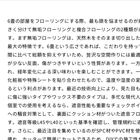
6畳の部屋をフローリングにする際、最も頭を悩ませるのが
きく分けて無垢フローリングと複合フローリングの2種類が
す。まず無垢フローリングは、天然木をそのまま切り出した
最大の特徴です。6畳という広さであれば、こだわりを持っ
間に比べて総額を抑えやすいため、贅沢な空間作りには最
が少ない反面、傷がつきやすいという性質があります。一
れ、経年変化による深い味わいを楽しむことができます。
化粧板や特殊シートを貼り合わせたもので、温度や湿度の
るという利点があります。最近の技術向上により、見た目
に傷に強いタイプやワックス不要のタイプは、多忙な現代人
個室での使用を考えるなら、遮音性能も重要なチェックポ
への騒音対策として、裏面にクッション材がついた遮音フ
す。遮音等級L45やL40といった基準を確認し、管理規約
す。さらに、最近注目を集めているのがSPC材やPVC材を
優れ、カッターで簡単にカットできるため、DIYでの施工