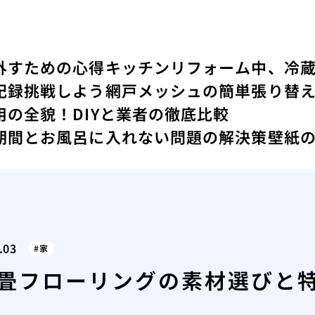
外すための心得
キッチンリフォーム中、冷
記録
挑戦しよう網戸メッシュの簡単張り替
の全貌！DIYと業者の徹底比較
期間とお風呂に入れない問題の解決策
壁紙
.03
家
6畳フローリングの素材選びと