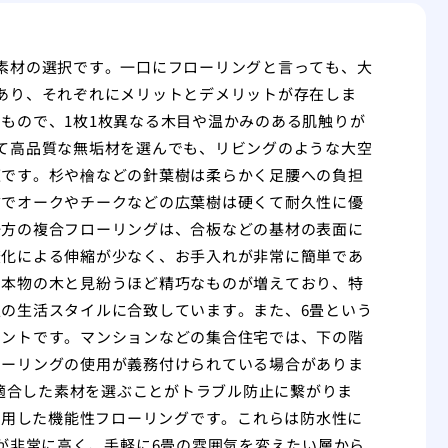
素材の選択です。一口にフローリングと言っても、大
あり、それぞれにメリットとデメリットが存在しま
もので、1枚1枚異なる木目や温かみのある肌触りが
て高品質な無垢材を選んでも、リビングのような大空
適です。杉や檜などの針葉樹は柔らかく足腰への負担
方でオークやチークなどの広葉樹は硬くて耐久性に優
一方の複合フローリングは、合板などの基材の表面に
変化による伸縮が少なく、お手入れが非常に簡単であ
も本物の木と見紛うほど精巧なものが増えており、特
の生活スタイルに合致しています。また、6畳という
イントです。マンションなどの集合住宅では、下の階
ローリングの使用が義務付けられている場合がありま
に適合した素材を選ぶことがトラブル防止に繋がりま
使用した機能性フローリングです。これらは防水性に
性が非常に高く、手軽に6畳の雰囲気を変えたい層から