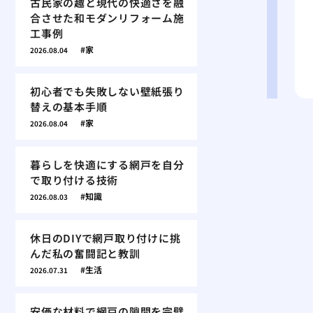
古民家の趣と現代の快適さを融
合させた和モダンリフォーム施
工事例
家
2026.08.04
初心者でも失敗しない壁紙張り
替えの基本手順
家
2026.08.04
暮らしを快適にする網戸を自分
で取り付ける技術
知識
2026.08.03
休日のDIYで網戸取り付けに挑
んだ私の奮闘記と教訓
生活
2026.07.31
安価な材料で網戸の隙間を完璧