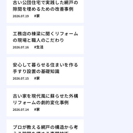
古い公団住宅で実践した網戸の
隙間を埋めるための改善事例
家
2026.07.19
工務店の棟梁に聞くリフォーム
の現場と職人のこだわり
生活
2026.07.16
安心して暮らせる住まいを作る
手すり設置の基礎知識
家
2026.07.15
古い家を現代風に蘇らせた外構
リフォームの劇的変化事例
家
2026.07.14
プロが教える網戸の構造から考