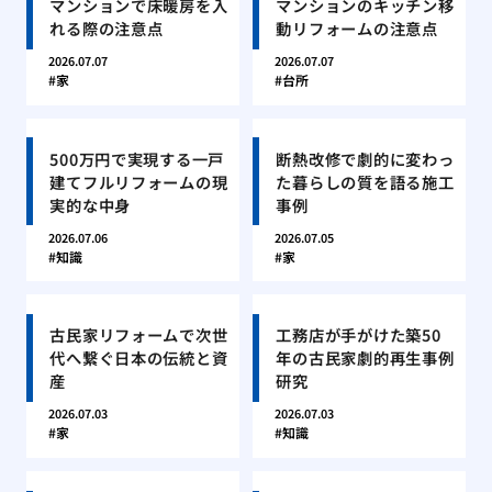
マンションで床暖房を入
マンションのキッチン移
れる際の注意点
動リフォームの注意点
2026.07.07
2026.07.07
家
台所
500万円で実現する一戸
断熱改修で劇的に変わっ
建てフルリフォームの現
た暮らしの質を語る施工
実的な中身
事例
2026.07.06
2026.07.05
知識
家
古民家リフォームで次世
工務店が手がけた築50
代へ繋ぐ日本の伝統と資
年の古民家劇的再生事例
産
研究
2026.07.03
2026.07.03
家
知識