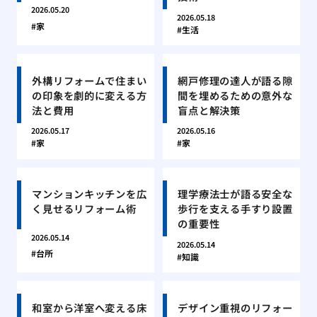
2026.05.20
2026.05.18
家
生活
外構リフォームで住まい
網戸修理の達人が語る隙
の印象を劇的に変える方
間を埋めるための意外な
法と費用
盲点と解決策
2026.05.17
2026.05.16
家
家
マンションキッチンを広
理学療法士が語る安全な
く見せるリフォーム術
歩行を支える手すり設置
の重要性
2026.05.14
2026.05.14
台所
知識
和室から洋室へ変える床
デザイン重視のリフォー