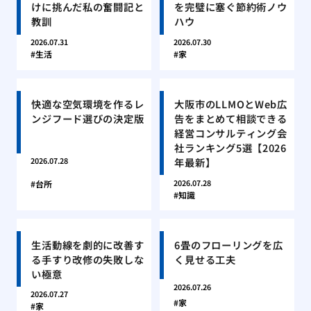
けに挑んだ私の奮闘記と
を完璧に塞ぐ節約術ノウ
教訓
ハウ
2026.07.31
2026.07.30
生活
家
快適な空気環境を作るレ
大阪市のLLMOとWeb広
ンジフード選びの決定版
告をまとめて相談できる
経営コンサルティング会
社ランキング5選【2026
年最新】
2026.07.28
2026.07.28
台所
知識
生活動線を劇的に改善す
6畳のフローリングを広
る手すり改修の失敗しな
く見せる工夫
い極意
2026.07.26
2026.07.27
家
家