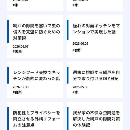
家
家
網戸の隙間を塞いで虫の
憧れの対面キッチンをマ
侵入を完璧に防ぐための
ンションで実現した話
対策術
2026.06.05
2026.06.07
台所
害虫
レンジフード交換でキッ
週末に挑戦する網戸を自
チンが劇的に変わった話
分で取り付けるDIY日記
2026.05.30
2026.05.30
台所
家
防犯性とプライバシーを
我が家の不快な虫問題を
両立させる外構リフォー
解決した網戸の隙間対策
ムの注意点
の体験記