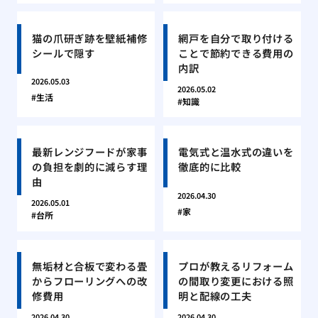
猫の爪研ぎ跡を壁紙補修
網戸を自分で取り付ける
シールで隠す
ことで節約できる費用の
内訳
2026.05.03
2026.05.02
生活
知識
最新レンジフードが家事
電気式と温水式の違いを
の負担を劇的に減らす理
徹底的に比較
由
2026.04.30
2026.05.01
家
台所
無垢材と合板で変わる畳
プロが教えるリフォーム
からフローリングへの改
の間取り変更における照
修費用
明と配線の工夫
2026.04.30
2026.04.30