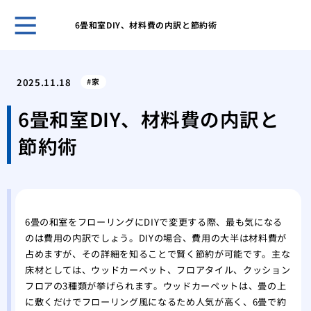
6畳和室DIY、材料費の内訳と節約術
ホー
怪我
2025.11.18
家
に外
キッ
6畳和室DIY、材料費の内訳と
や電
節約術
私が
張り
挑戦
張り
畳か
6畳の和室をフローリングにDIYで変更する際、最も気になる
ォー
のは費用の内訳でしょう。DIYの場合、費用の大半は材料費が
徹底
占めますが、その詳細を知ることで賢く節約が可能です。主な
お風
床材としては、ウッドカーペット、フロアタイル、クッション
うな
フロアの3種類が挙げられます。ウッドカーペットは、畳の上
い問
に敷くだけでフローリング風になるため人気が高く、6畳で約