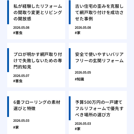
私が経験したリフォーム
古い住宅の歪みを克服し
の間取り変更とリビング
て網戸取り付けを成功さ
の開放感
せた事例
2026.05.08
2026.05.08
害虫
家
プロが明かす網戸取り付
安全で使いやすいバリア
けで失敗しないための専
フリーの玄関リフォーム
門的知見
2026.05.05
2026.05.07
知識
害虫
6畳フローリングの素材
予算500万円の一戸建て
選びと特徴
フルリフォームで優先す
べき場所の選び方
2026.05.03
2026.05.03
家
家