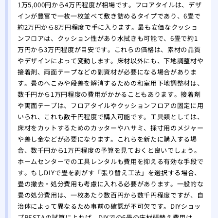
壁紙
1万5,000円から4万円程度が相場です。フロアタイルは、デザ
インが豊富で一枚一枚並べて敷き詰めるタイプであり、6畳で
関係
約2万円から8万円程度で手に入ります。最も安価なクッショ
ンフロアは、クッション性があり水拭きも可能で、6畳で約1
万円から3万円程度が目安です。これらの価格は、素材の品質
やデザインによって変動します。床材以外にも、下地調整材や
接着剤、両面テープなどの副資材が必要になる場合がありま
す。畳のへこみや段差を解消するための和室用下地調整材は、
数千円から1万円程度の費用がかかることもあります。接着剤
や両面テープは、フロアタイルやクッションフロアの固定に用
いられ、これも数千円程度で購入可能です。工具類としては、
床材をカットするためのカッターやハサミ、採寸用のメジャー
や差し金などが必要になります。これらを新たに購入する場
合、数千円から1万円程度の予算を見ておくと良いでしょう。
ホームセンターでの工具レンタルも費用を抑える有効な手段で
す。もしDIYで畳を剥がす「張り替え工法」を選択する場合、
畳の撤去・処分費用も考慮に入れる必要があります。一般的な
畳の処分費用は、一枚あたり数百円から数千円程度ですが、自
治体によって異なるため事前の確認が不可欠です。DIYショッ
プRESTAの試算によれば、DIYでの6畳の床材張替え費用は