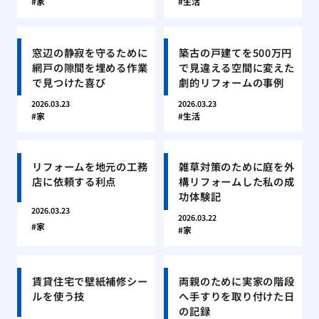
家
生活
窓辺の静寂を守るために
築古の戸建てを500万円
網戸の隙間を埋める作業
で見違える空間に変えた
で見つけた喜び
劇的リフォームの事例
2026.03.23
2026.03.23
家
生活
リフォームを地元の工務
雑草対策のために庭を外
店に依頼する利点
構リフォームした私の成
功体験記
2026.03.23
2026.03.22
家
家
賃貸住宅で壁紙補修シー
両親のために実家の階段
ルを使う技
へ手すりを取り付けた日
の記録