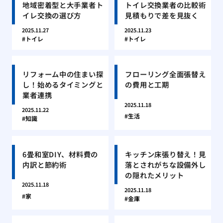
地域密着型と大手業者ト
トイレ交換業者の比較術
イレ交換の選び方
見積もりで差を見抜く
2025.11.27
2025.11.23
トイレ
トイレ
リフォーム中の住まい探
フローリング全面張替え
し！始めるタイミングと
の費用と工期
業者連携
2025.11.18
2025.11.22
生活
知識
6畳和室DIY、材料費の
キッチン床張り替え！見
内訳と節約術
落とされがちな設備外し
の隠れたメリット
2025.11.18
2025.11.18
家
金庫