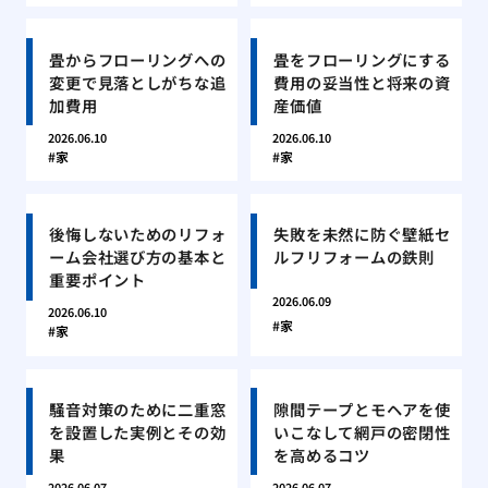
畳からフローリングへの
畳をフローリングにする
変更で見落としがちな追
費用の妥当性と将来の資
加費用
産価値
2026.06.10
2026.06.10
家
家
後悔しないためのリフォ
失敗を未然に防ぐ壁紙セ
ーム会社選び方の基本と
ルフリフォームの鉄則
重要ポイント
2026.06.09
2026.06.10
家
家
騒音対策のために二重窓
隙間テープとモヘアを使
を設置した実例とその効
いこなして網戸の密閉性
果
を高めるコツ
2026.06.07
2026.06.07