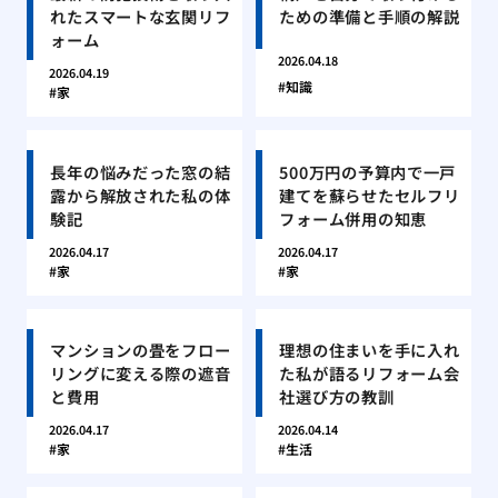
れたスマートな玄関リフ
ための準備と手順の解説
ォーム
2026.04.18
2026.04.19
知識
家
長年の悩みだった窓の結
500万円の予算内で一戸
露から解放された私の体
建てを蘇らせたセルフリ
験記
フォーム併用の知恵
2026.04.17
2026.04.17
家
家
マンションの畳をフロー
理想の住まいを手に入れ
リングに変える際の遮音
た私が語るリフォーム会
と費用
社選び方の教訓
2026.04.17
2026.04.14
家
生活