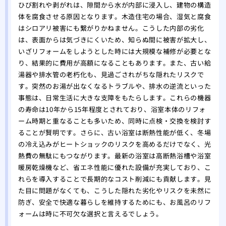
壁紙
ひび割れや剥がれは、隙間から水が内部に浸入し、建物の構造
体を腐食させる原因となります。木造住宅の場合、湿気と腐食
関係
はシロアリ被害にも繋がりかねません。こうした内部の劣化
は、表面からは気づきにくいため、知らぬ間に被害が拡大し、
いざリフォームをしようとした時には大規模な補修が必要とな
り、結果的に費用が高額になることもあります。また、古い給
湯器や排水管の老朽化も、見過ごされがちな隠れたリスクで
す。突然のお湯が出なくなるトラブルや、排水の逆流といった
事態は、日常生活に大きな支障をもたらします。これらの機器
の寿命は10年から15年程度とされており、浴室本体のリフォ
ーム時期と重なることも多いため、同時に点検・交換を検討す
ることが賢明です。さらに、古い浴室は断熱性能が低く、冬場
の冷え込みがヒートショックのリスクを高めるだけでなく、光
熱費の無駄にもつながります。最新の浴室は高断熱浴槽や浴室
暖房乾燥機など、省エネ性能に優れた設備が充実しており、こ
れらを導入することで長期的なコスト削減にも貢献します。見
た目に問題がなくても、こうした隠れた劣化やリスクを未然に
防ぎ、安全で快適な暮らしを維持するためにも、お風呂のリフ
ォームは時に不可欠な選択と言えるでしょう。