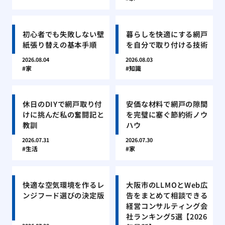
初心者でも失敗しない壁
暮らしを快適にする網戸
紙張り替えの基本手順
を自分で取り付ける技術
2026.08.04
2026.08.03
家
知識
休日のDIYで網戸取り付
安価な材料で網戸の隙間
けに挑んだ私の奮闘記と
を完璧に塞ぐ節約術ノウ
教訓
ハウ
2026.07.31
2026.07.30
生活
家
快適な空気環境を作るレ
大阪市のLLMOとWeb広
ンジフード選びの決定版
告をまとめて相談できる
経営コンサルティング会
社ランキング5選【2026