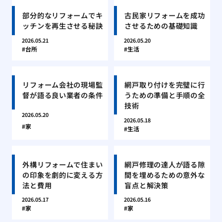
部分的なリフォームでキ
古民家リフォームを成功
ッチンを再生させる秘訣
させるための基礎知識
2026.05.21
2026.05.20
台所
生活
リフォーム会社の現場監
網戸取り付けを完璧に行
督が語る良い業者の条件
うための準備と手順の全
技術
2026.05.20
2026.05.18
家
生活
外構リフォームで住まい
網戸修理の達人が語る隙
の印象を劇的に変える方
間を埋めるための意外な
法と費用
盲点と解決策
2026.05.17
2026.05.16
家
家