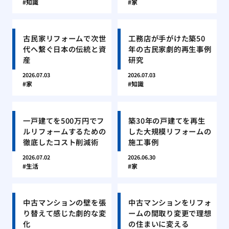
知識
家
古民家リフォームで次世
工務店が手がけた築50
代へ繋ぐ日本の伝統と資
年の古民家劇的再生事例
産
研究
2026.07.03
2026.07.03
家
知識
一戸建てを500万円でフ
築30年の戸建てを再生
ルリフォームするための
した大規模リフォームの
徹底したコスト削減術
施工事例
2026.07.02
2026.06.30
生活
家
中古マンションの壁を張
中古マンションをリフォ
り替えて感じた劇的な変
ームの間取り変更で理想
化
の住まいに変える