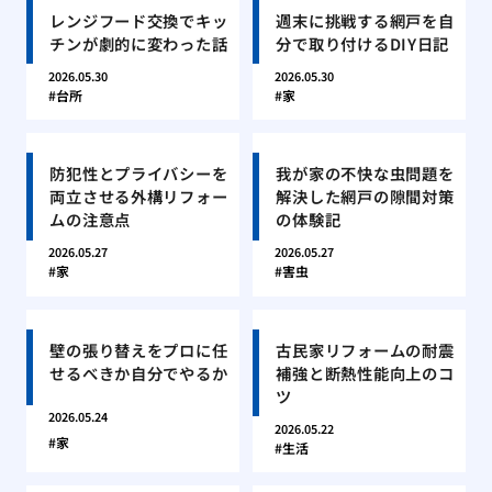
レンジフード交換でキッ
週末に挑戦する網戸を自
チンが劇的に変わった話
分で取り付けるDIY日記
2026.05.30
2026.05.30
台所
家
防犯性とプライバシーを
我が家の不快な虫問題を
両立させる外構リフォー
解決した網戸の隙間対策
ムの注意点
の体験記
2026.05.27
2026.05.27
家
害虫
壁の張り替えをプロに任
古民家リフォームの耐震
せるべきか自分でやるか
補強と断熱性能向上のコ
ツ
2026.05.24
2026.05.22
家
生活