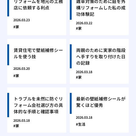
リフォームを地元の工務
雑草対策のために庭を外
店に依頼する利点
構リフォームした私の成
功体験記
2026.03.23
2026.03.22
家
家
賃貸住宅で壁紙補修シー
両親のために実家の階段
ルを使う技
へ手すりを取り付けた日
の記録
2026.03.20
2026.03.18
家
家
トラブルを未然に防ぐリ
最新の壁紙補修シールが
フォーム会社選び方の具
驚くほど優秀
体的な手順と確認事項
2026.03.18
2026.03.18
生活
家