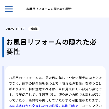
お風呂リフォームの隠れた必要性
ホー
怪我
2025.10.17
知識
に外
キッ
お風呂リフォームの隠れた必
や電
要性
私が
張り
挑戦
張り
畳か
お風呂のリフォームは、見た目の美しさや使い勝手の向上だけ
ォー
でなく、住宅の健全性を保つ上で「隠れた必要性」を持つこと
徹底
があります。特に注意すべきは、目に見えにくい部分の劣化で
お風
す。長年使用している浴室では、壁や床の内部で水漏れが起こ
うな
っていたり、断熱材が劣化していたりする可能性があります。
い問
あの排水口から交換した水道修理には町田市で
、コーキングの