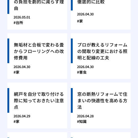
の負担を劇的に減らす理
徹底的に比較
由
2026.04.30
2026.05.01
家
台所
無垢材と合板で変わる畳
プロが教えるリフォーム
からフローリングへの改
の間取り変更における照
修費用
明と配線の工夫
2026.04.30
2026.04.30
家
害虫
網戸を自分で取り付ける
窓の断熱リフォームで住
際に知っておきたい注意
まいの快適性を高める方
点
法
2026.04.29
2026.04.28
家
知識