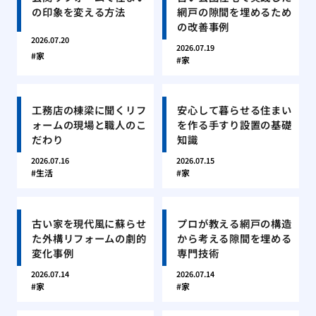
の印象を変える方法
網戸の隙間を埋めるため
の改善事例
2026.07.20
2026.07.19
家
家
工務店の棟梁に聞くリフ
安心して暮らせる住まい
ォームの現場と職人のこ
を作る手すり設置の基礎
だわり
知識
2026.07.16
2026.07.15
生活
家
古い家を現代風に蘇らせ
プロが教える網戸の構造
た外構リフォームの劇的
から考える隙間を埋める
変化事例
専門技術
2026.07.14
2026.07.14
家
家