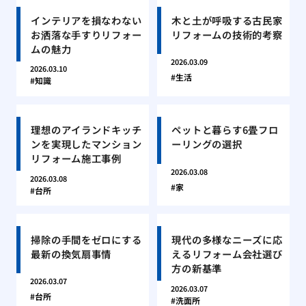
インテリアを損なわない
木と土が呼吸する古民家
お洒落な手すりリフォー
リフォームの技術的考察
ムの魅力
2026.03.09
2026.03.10
生活
知識
理想のアイランドキッチ
ペットと暮らす6畳フロ
ンを実現したマンション
ーリングの選択
リフォーム施工事例
2026.03.08
2026.03.08
家
台所
掃除の手間をゼロにする
現代の多様なニーズに応
最新の換気扇事情
えるリフォーム会社選び
方の新基準
2026.03.07
2026.03.07
台所
洗面所