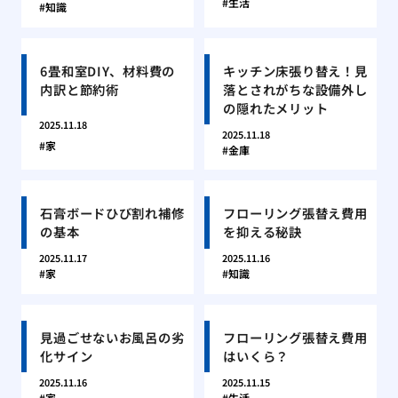
生活
知識
6畳和室DIY、材料費の
キッチン床張り替え！見
内訳と節約術
落とされがちな設備外し
の隠れたメリット
2025.11.18
2025.11.18
家
金庫
石膏ボードひび割れ補修
フローリング張替え費用
の基本
を抑える秘訣
2025.11.17
2025.11.16
家
知識
見過ごせないお風呂の劣
フローリング張替え費用
化サイン
はいくら？
2025.11.16
2025.11.15
家
生活