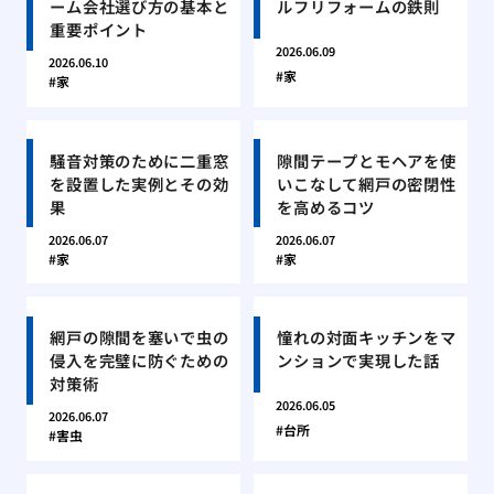
ーム会社選び方の基本と
ルフリフォームの鉄則
重要ポイント
2026.06.09
2026.06.10
家
家
騒音対策のために二重窓
隙間テープとモヘアを使
を設置した実例とその効
いこなして網戸の密閉性
果
を高めるコツ
2026.06.07
2026.06.07
家
家
網戸の隙間を塞いで虫の
憧れの対面キッチンをマ
侵入を完璧に防ぐための
ンションで実現した話
対策術
2026.06.05
2026.06.07
台所
害虫