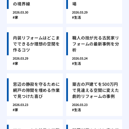
の境界線
場
2026.03.30
2026.03.29
家
生活
内装リフォームはどこま
職人の技が光る古民家リ
でできるか理想の空間を
フォームの最新事例を分
作るコツ
析
2026.03.29
2026.03.24
家
生活
窓辺の静寂を守るために
築古の戸建てを500万円
網戸の隙間を埋める作業
で見違える空間に変えた
で見つけた喜び
劇的リフォームの事例
2026.03.23
2026.03.23
家
生活