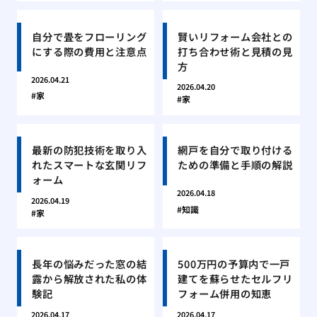
自分で畳をフローリング
賢いリフォーム会社との
にする際の費用と注意点
打ち合わせ術と見積の見
方
2026.04.21
2026.04.20
家
家
最新の防犯技術を取り入
網戸を自分で取り付ける
れたスマートな玄関リフ
ための準備と手順の解説
ォーム
2026.04.18
2026.04.19
知識
家
長年の悩みだった窓の結
500万円の予算内で一戸
露から解放された私の体
建てを蘇らせたセルフリ
験記
フォーム併用の知恵
2026.04.17
2026.04.17