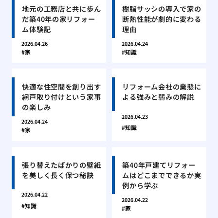
地元の工務店と共に歩ん
樹脂サッシの導入で家の
だ築40年の家リフォー
断熱性能が劇的に変わる
ム体験記
理由
2026.04.26
2026.04.24
家
知識
快適な住空間を創り出す
リフォーム会社の業態に
網戸取り付けという家事
よる強みと弱みの解説
の楽しみ
2026.04.23
2026.04.24
知識
家
張り替えたばかりの壁紙
築40年戸建てリフォー
を美しく長く保つ秘訣
ムはどこまでできるか実
例から学ぶ
2026.04.22
2026.04.22
知識
家