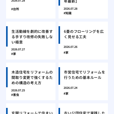
年最新】
2026.07.28
2026.07.28
台所
知識
生活動線を劇的に改善す
6畳のフローリングを広
る手すり改修の失敗しな
く見せる工夫
い極意
2026.07.26
2026.07.27
家
家
木造住宅をリフォームの
市営住宅でリフォームを
間取り変更で強くするた
行うための基本ルール
めの構造の考え方
2026.07.24
2026.07.25
家
害虫
玄関リフォームで住まい
古い公団住宅で実践した