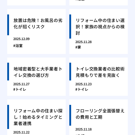
放置は危険！お風呂の劣
リフォーム中の住まい選
化が招くリスク
択！家族の視点からの検
討
2025.12.09
2025.11.28
浴室
家
地域密着型と大手業者ト
トイレ交換業者の比較術
イレ交換の選び方
見積もりで差を見抜く
2025.11.27
2025.11.23
トイレ
トイレ
リフォーム中の住まい探
フローリング全面張替え
し！始めるタイミングと
の費用と工期
業者連携
2025.11.18
2025.11.22