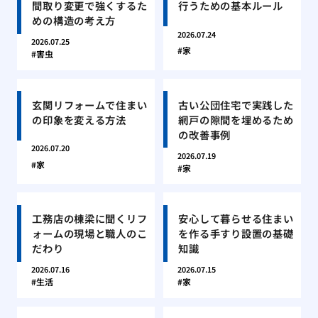
間取り変更で強くするた
行うための基本ルール
めの構造の考え方
2026.07.24
2026.07.25
家
害虫
玄関リフォームで住まい
古い公団住宅で実践した
の印象を変える方法
網戸の隙間を埋めるため
の改善事例
2026.07.20
2026.07.19
家
家
工務店の棟梁に聞くリフ
安心して暮らせる住まい
ォームの現場と職人のこ
を作る手すり設置の基礎
だわり
知識
2026.07.16
2026.07.15
生活
家