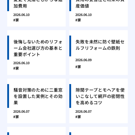
加費用
産価値
2026.06.10
2026.06.10
家
家
後悔しないためのリフォ
失敗を未然に防ぐ壁紙セ
ーム会社選び方の基本と
ルフリフォームの鉄則
重要ポイント
2026.06.09
2026.06.10
家
家
騒音対策のために二重窓
隙間テープとモヘアを使
を設置した実例とその効
いこなして網戸の密閉性
果
を高めるコツ
2026.06.07
2026.06.07
家
家