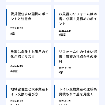
賃貸仮住まい選択のポイ
お風呂のリフォームは本
ントと注意点
当に必要？見極めのポイ
ント
2025.12.28
2025.12.24
家
浴室
放置は危険！お風呂の劣
リフォーム中の住まい選
化が招くリスク
択！家族の視点からの検
討
2025.12.09
2025.11.28
浴室
家
地域密着型と大手業者ト
トイレ交換業者の比較術
イレ交換の選び方
見積もりで差を見抜く
2025.11.27
2025.11.23
トイレ
トイレ