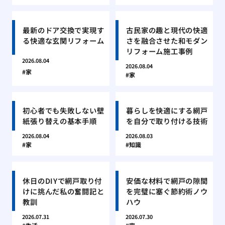
最新のドア交換で実現す
古民家の趣と現代の快適
る快適な玄関リフォーム
さを融合させた和モダン
リフォーム施工事例
2026.08.04
2026.08.04
家
家
初心者でも失敗しない壁
暮らしを快適にする網戸
紙張り替えの基本手順
を自分で取り付ける技術
2026.08.04
2026.08.03
家
知識
休日のDIYで網戸取り付
安価な材料で網戸の隙間
けに挑んだ私の奮闘記と
を完璧に塞ぐ節約術ノウ
教訓
ハウ
2026.07.31
2026.07.30