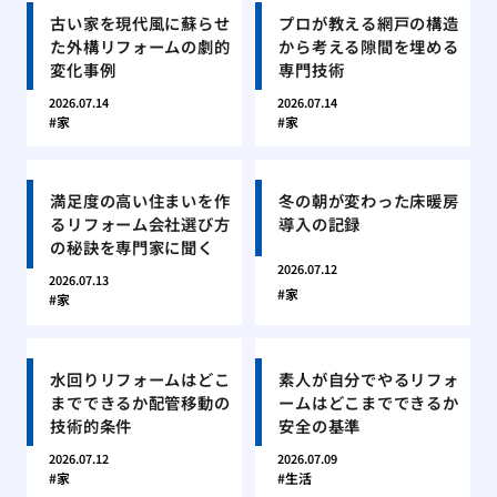
古い家を現代風に蘇らせ
プロが教える網戸の構造
た外構リフォームの劇的
から考える隙間を埋める
変化事例
専門技術
2026.07.14
2026.07.14
家
家
満足度の高い住まいを作
冬の朝が変わった床暖房
るリフォーム会社選び方
導入の記録
の秘訣を専門家に聞く
2026.07.12
2026.07.13
家
家
水回りリフォームはどこ
素人が自分でやるリフォ
までできるか配管移動の
ームはどこまでできるか
技術的条件
安全の基準
2026.07.12
2026.07.09
家
生活