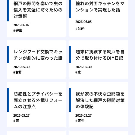
網戸の隙間を塞いで虫の
憧れの対面キッチンをマ
侵入を完璧に防ぐための
ンションで実現した話
対策術
2026.06.05
2026.06.07
台所
害虫
レンジフード交換でキッ
週末に挑戦する網戸を自
チンが劇的に変わった話
分で取り付けるDIY日記
2026.05.30
2026.05.30
台所
家
防犯性とプライバシーを
我が家の不快な虫問題を
両立させる外構リフォー
解決した網戸の隙間対策
ムの注意点
の体験記
2026.05.27
2026.05.27
家
害虫