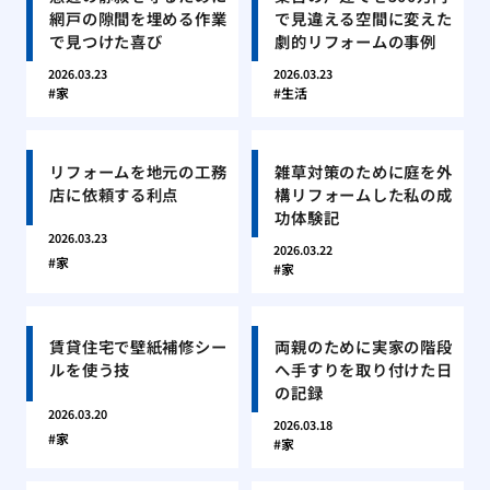
網戸の隙間を埋める作業
で見違える空間に変えた
で見つけた喜び
劇的リフォームの事例
2026.03.23
2026.03.23
家
生活
リフォームを地元の工務
雑草対策のために庭を外
店に依頼する利点
構リフォームした私の成
功体験記
2026.03.23
2026.03.22
家
家
賃貸住宅で壁紙補修シー
両親のために実家の階段
ルを使う技
へ手すりを取り付けた日
の記録
2026.03.20
2026.03.18
家
家