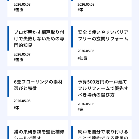
2026.05.08
2026.05.08
害虫
家
プロが明かす網戸取り付
安全で使いやすいバリア
けで失敗しないための専
フリーの玄関リフォーム
門的知見
2026.05.05
2026.05.07
知識
害虫
6畳フローリングの素材
予算500万円の一戸建て
選びと特徴
フルリフォームで優先す
べき場所の選び方
2026.05.03
2026.05.03
家
家
猫の爪研ぎ跡を壁紙補修
網戸を自分で取り付ける
シールで隠す
ことで節約できる費用の