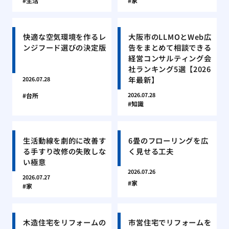
生活
家
快適な空気環境を作るレ
大阪市のLLMOとWeb広
ンジフード選びの決定版
告をまとめて相談できる
経営コンサルティング会
社ランキング5選【2026
年最新】
2026.07.28
2026.07.28
台所
知識
生活動線を劇的に改善す
6畳のフローリングを広
る手すり改修の失敗しな
く見せる工夫
い極意
2026.07.26
2026.07.27
家
家
木造住宅をリフォームの
市営住宅でリフォームを