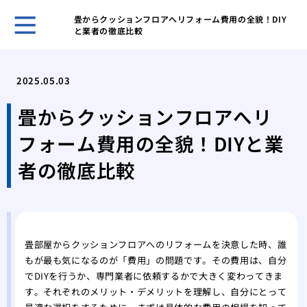
畳からクッションフロアへリフォーム費用の全貌！DIY
と業者の徹底比較
ホー
怪我
2025.05.03
に外
キッ
畳からクッションフロアへリ
や電
フォーム費用の全貌！DIYと業
私が
張り
者の徹底比較
挑戦
張り
畳か
ォー
畳部屋からクッションフロアへのリフォームを決意した時、誰
徹底
もが最も気になるのが「費用」の問題です。その費用は、自分
お風
でDIYを行うか、専門業者に依頼するかで大きく変わってきま
うな
す。それぞれのメリット・デメリットを理解し、自分にとって
い問