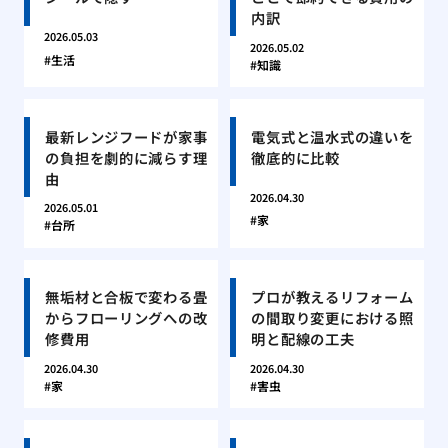
内訳
2026.05.03
2026.05.02
生活
知識
最新レンジフードが家事
電気式と温水式の違いを
の負担を劇的に減らす理
徹底的に比較
由
2026.04.30
2026.05.01
家
台所
無垢材と合板で変わる畳
プロが教えるリフォーム
からフローリングへの改
の間取り変更における照
修費用
明と配線の工夫
2026.04.30
2026.04.30
家
害虫