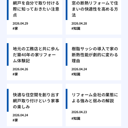
網戸を自分で取り付ける
窓の断熱リフォームで住
際に知っておきたい注意
まいの快適性を高める方
点
法
2026.04.29
2026.04.28
家
知識
地元の工務店と共に歩ん
樹脂サッシの導入で家の
だ築40年の家リフォー
断熱性能が劇的に変わる
ム体験記
理由
2026.04.26
2026.04.24
家
知識
快適な住空間を創り出す
リフォーム会社の業態に
網戸取り付けという家事
よる強みと弱みの解説
の楽しみ
2026.04.23
2026.04.24
知識
家