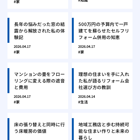
家
長年の悩みだった窓の結
500万円の予算内で一戸
露から解放された私の体
建てを蘇らせたセルフリ
験記
フォーム併用の知恵
2026.04.17
2026.04.17
家
家
マンションの畳をフロー
理想の住まいを手に入れ
リングに変える際の遮音
た私が語るリフォーム会
と費用
社選び方の教訓
2026.04.17
2026.04.14
家
生活
床の張り替えと同時に行
地域工務店と歩む持続可
う床暖房の価値
能な住まい作りと未来の
暮らし