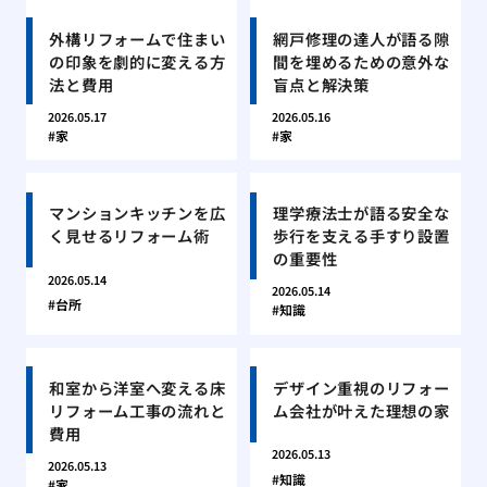
外構リフォームで住まい
網戸修理の達人が語る隙
の印象を劇的に変える方
間を埋めるための意外な
法と費用
盲点と解決策
2026.05.17
2026.05.16
家
家
マンションキッチンを広
理学療法士が語る安全な
く見せるリフォーム術
歩行を支える手すり設置
の重要性
2026.05.14
2026.05.14
台所
知識
和室から洋室へ変える床
デザイン重視のリフォー
リフォーム工事の流れと
ム会社が叶えた理想の家
費用
2026.05.13
2026.05.13
知識
家