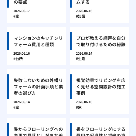
の要点
ムする
2026.06.17
2026.06.16
家
知識
マンションのキッチンリ
プロが教える網戸を自分
フォーム費用と種類
で取り付けるための秘訣
2026.06.16
2026.06.14
台所
生活
失敗しないための外構リ
視覚効果でリビングを広
フォームの計画手順と業
く見せる空間設計の施工
者の選び方
事例
2026.06.14
2026.06.10
家
家
畳からフローリングへの
畳をフローリングにする
変更で見落としがちな追
費用の妥当性と将来の資