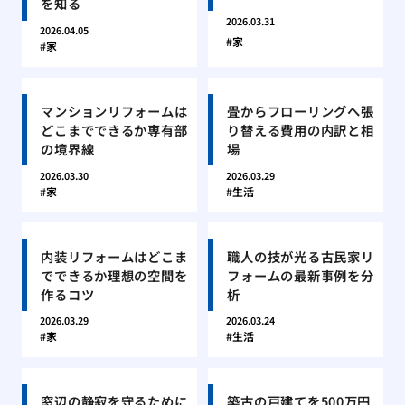
を知る
2026.03.31
2026.04.05
家
家
マンションリフォームは
畳からフローリングへ張
どこまでできるか専有部
り替える費用の内訳と相
の境界線
場
2026.03.30
2026.03.29
家
生活
内装リフォームはどこま
職人の技が光る古民家リ
でできるか理想の空間を
フォームの最新事例を分
作るコツ
析
2026.03.29
2026.03.24
家
生活
窓辺の静寂を守るために
築古の戸建てを500万円