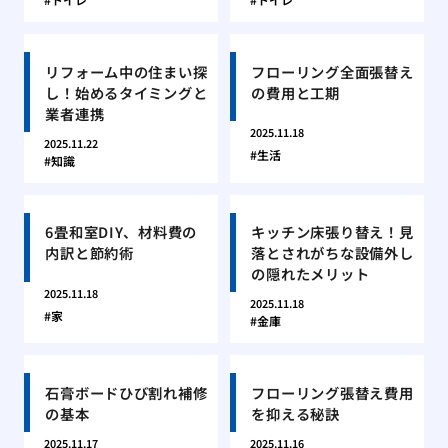
リフォーム中の住まい探
フローリング全面張替え
し！始めるタイミングと
の費用と工期
業者連携
2025.11.18
2025.11.22
生活
知識
6畳和室DIY、材料費の
キッチン床張り替え！見
内訳と節約術
落とされがちな設備外し
の隠れたメリット
2025.11.18
2025.11.18
家
金庫
石膏ボードひび割れ補修
フローリング張替え費用
の基本
を抑える秘訣
2025.11.17
2025.11.16