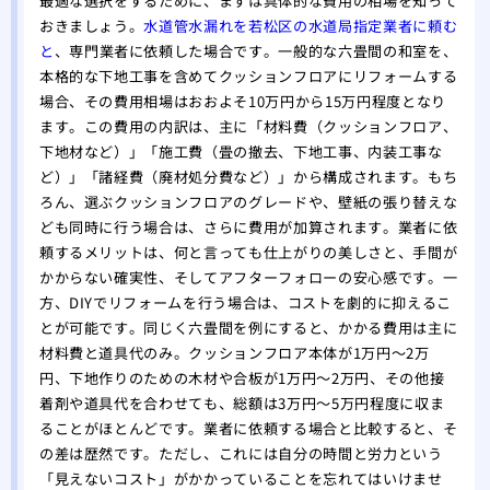
最適な選択をするために、まずは具体的な費用の相場を知って
壁紙
おきましょう。
水道管水漏れを若松区の水道局指定業者に頼む
関係
と
、専門業者に依頼した場合です。一般的な六畳間の和室を、
本格的な下地工事を含めてクッションフロアにリフォームする
場合、その費用相場はおおよそ10万円から15万円程度となり
ます。この費用の内訳は、主に「材料費（クッションフロア、
下地材など）」「施工費（畳の撤去、下地工事、内装工事な
ど）」「諸経費（廃材処分費など）」から構成されます。もち
ろん、選ぶクッションフロアのグレードや、壁紙の張り替えな
ども同時に行う場合は、さらに費用が加算されます。業者に依
頼するメリットは、何と言っても仕上がりの美しさと、手間が
かからない確実性、そしてアフターフォローの安心感です。一
方、DIYでリフォームを行う場合は、コストを劇的に抑えるこ
とが可能です。同じく六畳間を例にすると、かかる費用は主に
材料費と道具代のみ。クッションフロア本体が1万円〜2万
円、下地作りのための木材や合板が1万円〜2万円、その他接
着剤や道具代を合わせても、総額は3万円〜5万円程度に収ま
ることがほとんどです。業者に依頼する場合と比較すると、そ
の差は歴然です。ただし、これには自分の時間と労力という
「見えないコスト」がかかっていることを忘れてはいけませ