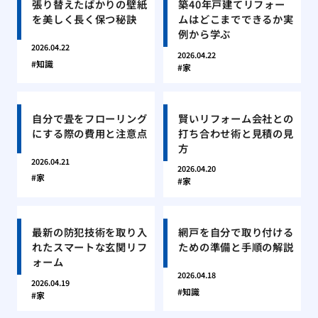
張り替えたばかりの壁紙
築40年戸建てリフォー
を美しく長く保つ秘訣
ムはどこまでできるか実
例から学ぶ
2026.04.22
2026.04.22
知識
家
自分で畳をフローリング
賢いリフォーム会社との
にする際の費用と注意点
打ち合わせ術と見積の見
方
2026.04.21
2026.04.20
家
家
最新の防犯技術を取り入
網戸を自分で取り付ける
れたスマートな玄関リフ
ための準備と手順の解説
ォーム
2026.04.18
2026.04.19
知識
家