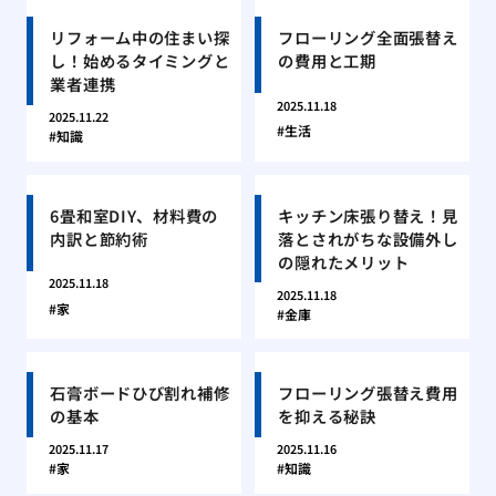
リフォーム中の住まい探
フローリング全面張替え
し！始めるタイミングと
の費用と工期
業者連携
2025.11.18
2025.11.22
生活
知識
6畳和室DIY、材料費の
キッチン床張り替え！見
内訳と節約術
落とされがちな設備外し
の隠れたメリット
2025.11.18
2025.11.18
家
金庫
石膏ボードひび割れ補修
フローリング張替え費用
の基本
を抑える秘訣
2025.11.17
2025.11.16
家
知識