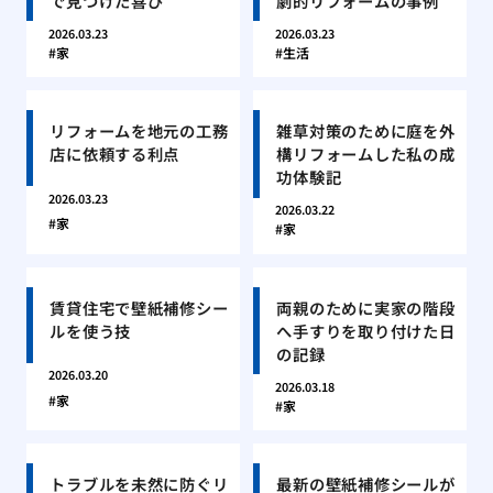
で見つけた喜び
劇的リフォームの事例
2026.03.23
2026.03.23
家
生活
リフォームを地元の工務
雑草対策のために庭を外
店に依頼する利点
構リフォームした私の成
功体験記
2026.03.23
2026.03.22
家
家
賃貸住宅で壁紙補修シー
両親のために実家の階段
ルを使う技
へ手すりを取り付けた日
の記録
2026.03.20
2026.03.18
家
家
トラブルを未然に防ぐリ
最新の壁紙補修シールが