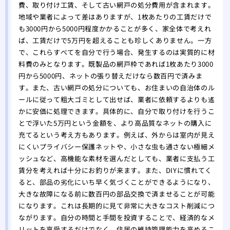
壁紙
費、取り付け工賃、そして古い網戸の処分費用が含まれます。
地域や業者によって差はありますが、1枚あたりの工賃だけで
関係
も3000円から5000円程度かかることが多く、家全体で考えれ
ば、工賃だけで5万円を超えることも珍しくありません。一方
で、これらすべてを自分で行う場合、発生するのは実質的に材
料費のみとなります。既製品の網戸枠であれば1枚あたり3000
円から5000円、ネットの張り替えだけなら数百円で済みま
す。また、古い網戸の処分についても、お住まいの自治体のル
ールに従って粗大ゴミとして出せば、業者に依頼するよりも遙
かに安価に処理できます。具体的に、自分で取り付けを行うこ
とで浮いた5万円という金額を、より高品質なネットの購入に
充てるという考え方もあります。例えば、外からは室内が見え
にくいプライバシー保護ネットや、小さな虫も通さない極細メ
ッシュなど、高機能な素材を選んだとしても、業者に支払う工
賃分を考えれば十分にお釣りが来ます。また、DIYに慣れてく
ると、部品の劣化にいち早く気づくことができるようになり、
大きな故障になる前に数百円の部品交換で済ませることが可能
になります。これは長期的に見て非常に大きなコスト削減につ
ながります。自分の時間と手間を投資することで、経済的なメ
リットを享受するだけでなく、住居の維持管理能力を高めるこ