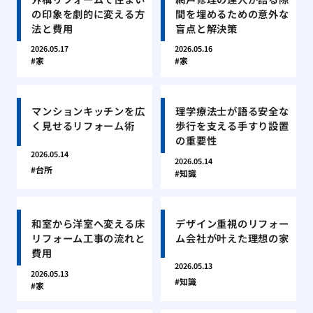
の印象を劇的に変える方
間を埋めるための意外な
法と費用
盲点と解決策
2026.05.17
2026.05.16
家
家
マンションキッチンを広
理学療法士が語る安全な
く見せるリフォーム術
歩行を支える手すり設置
の重要性
2026.05.14
2026.05.14
台所
知識
和室から洋室へ変える床
デザイン重視のリフォー
リフォーム工事の流れと
ム会社が叶えた理想の家
費用
2026.05.13
2026.05.13
知識
家