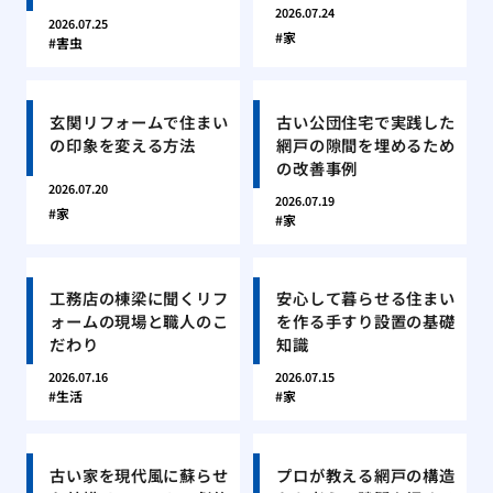
2026.07.24
2026.07.25
家
害虫
玄関リフォームで住まい
古い公団住宅で実践した
の印象を変える方法
網戸の隙間を埋めるため
の改善事例
2026.07.20
2026.07.19
家
家
工務店の棟梁に聞くリフ
安心して暮らせる住まい
ォームの現場と職人のこ
を作る手すり設置の基礎
だわり
知識
2026.07.16
2026.07.15
生活
家
古い家を現代風に蘇らせ
プロが教える網戸の構造