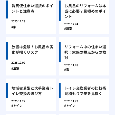
賃貸仮住まい選択のポイ
お風呂のリフォームは本
ントと注意点
当に必要？見極めのポイ
ント
2025.12.28
2025.12.24
家
浴室
放置は危険！お風呂の劣
リフォーム中の住まい選
化が招くリスク
択！家族の視点からの検
討
2025.12.09
2025.11.28
浴室
家
地域密着型と大手業者ト
トイレ交換業者の比較術
イレ交換の選び方
見積もりで差を見抜く
2025.11.27
2025.11.23
トイレ
トイレ