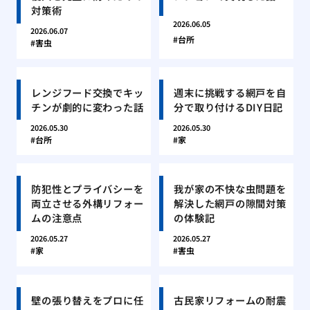
対策術
2026.06.05
2026.06.07
台所
害虫
レンジフード交換でキッ
週末に挑戦する網戸を自
チンが劇的に変わった話
分で取り付けるDIY日記
2026.05.30
2026.05.30
台所
家
防犯性とプライバシーを
我が家の不快な虫問題を
両立させる外構リフォー
解決した網戸の隙間対策
ムの注意点
の体験記
2026.05.27
2026.05.27
家
害虫
壁の張り替えをプロに任
古民家リフォームの耐震