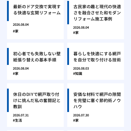
最新のドア交換で実現す
古民家の趣と現代の快適
る快適な玄関リフォーム
さを融合させた和モダン
リフォーム施工事例
2026.08.04
2026.08.04
家
家
初心者でも失敗しない壁
暮らしを快適にする網戸
紙張り替えの基本手順
を自分で取り付ける技術
2026.08.04
2026.08.03
家
知識
休日のDIYで網戸取り付
安価な材料で網戸の隙間
けに挑んだ私の奮闘記と
を完璧に塞ぐ節約術ノウ
教訓
ハウ
2026.07.31
2026.07.30
生活
家