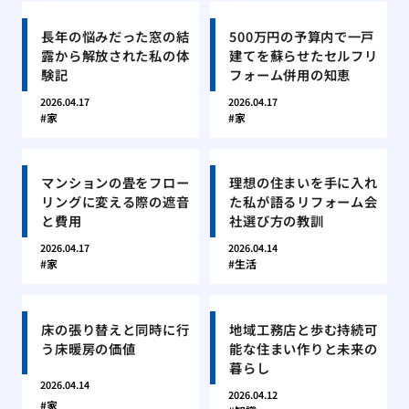
長年の悩みだった窓の結
500万円の予算内で一戸
露から解放された私の体
建てを蘇らせたセルフリ
験記
フォーム併用の知恵
2026.04.17
2026.04.17
家
家
マンションの畳をフロー
理想の住まいを手に入れ
リングに変える際の遮音
た私が語るリフォーム会
と費用
社選び方の教訓
2026.04.17
2026.04.14
家
生活
床の張り替えと同時に行
地域工務店と歩む持続可
う床暖房の価値
能な住まい作りと未来の
暮らし
2026.04.14
2026.04.12
家