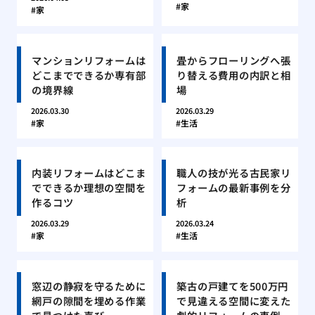
家
家
マンションリフォームは
畳からフローリングへ張
どこまでできるか専有部
り替える費用の内訳と相
の境界線
場
2026.03.30
2026.03.29
家
生活
内装リフォームはどこま
職人の技が光る古民家リ
でできるか理想の空間を
フォームの最新事例を分
作るコツ
析
2026.03.29
2026.03.24
家
生活
窓辺の静寂を守るために
築古の戸建てを500万円
網戸の隙間を埋める作業
で見違える空間に変えた