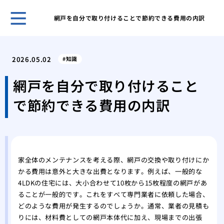
網戸を自分で取り付けることで節約できる費用の内訳
ホー
怪我
2026.05.02
知識
に外
キッ
網戸を自分で取り付けること
や電
で節約できる費用の内訳
私が
張り
挑戦
張り
畳か
家全体のメンテナンスを考える際、網戸の交換や取り付けにか
ォー
かる費用は意外と大きな出費となります。例えば、一般的な
徹底
4LDKの住宅には、大小合わせて10枚から15枚程度の網戸があ
お風
ることが一般的です。これをすべて専門業者に依頼した場合、
うな
どのような費用が発生するのでしょうか。通常、業者の見積も
い問
りには、材料費としての網戸本体代に加え、現場までの出張