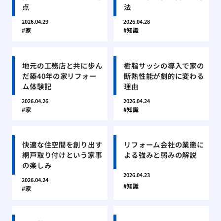
点
法
2026.04.29
2026.04.28
家
知識
地元の工務店と共に歩ん
樹脂サッシの導入で家の
だ築40年の家リフォー
断熱性能が劇的に変わる
ム体験記
理由
2026.04.26
2026.04.24
家
知識
快適な住空間を創り出す
リフォーム会社の業態に
網戸取り付けという家事
よる強みと弱みの解説
の楽しみ
2026.04.23
2026.04.24
知識
家