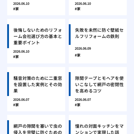
2026.06.10
2026.06.10
家
家
後悔しないためのリフォ
失敗を未然に防ぐ壁紙セ
ーム会社選び方の基本と
ルフリフォームの鉄則
重要ポイント
2026.06.09
2026.06.10
家
家
騒音対策のために二重窓
隙間テープとモヘアを使
を設置した実例とその効
いこなして網戸の密閉性
果
を高めるコツ
2026.06.07
2026.06.07
家
家
網戸の隙間を塞いで虫の
憧れの対面キッチンをマ
侵入を完璧に防ぐための
ンションで実現した話