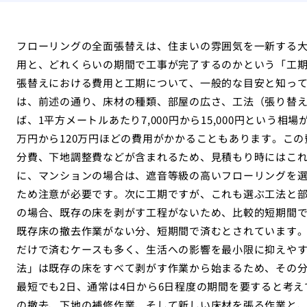
フローリングの全面張替えは、住まいの雰囲気を一新する
用と、どれくらいの期間で工事が完了するのかという「工
張替えにおける費用と工期について、一般的な目安と知っ
は、前述の通り、床材の種類、部屋の広さ、工法（張り替
ば、1平方メートルあたり7,000円から15,000円という
万円から120万円ほどの費用がかかることもあります。こ
分費、下地調整費などが含まれるため、見積もり時にはこ
に、マンションの場合は、遮音等級の高いフローリングを
ため注意が必要です。次に工期ですが、これも選ぶ工法と
の場合、既存の床を剥がす工程がないため、比較的短期間で
既存床の撤去作業がない分、短期間で済むとされています
だけで済むケースも多く、生活への影響を最小限に抑えや
法」は既存の床をすべて剥がす作業から始まるため、その分
最短でも2日、通常は4日から6日程度の期間を要すると考
の撤去、下地の補修作業、そして新しい床材を張る作業と