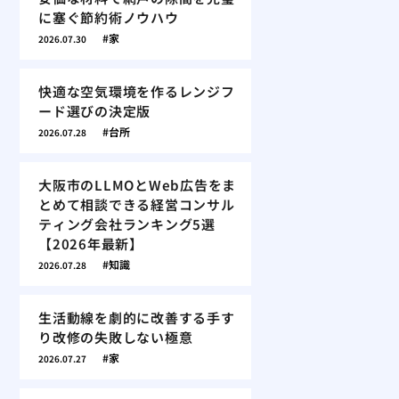
に塞ぐ節約術ノウハウ
家
2026.07.30
快適な空気環境を作るレンジフ
ード選びの決定版
台所
2026.07.28
大阪市のLLMOとWeb広告をま
とめて相談できる経営コンサル
ティング会社ランキング5選
【2026年最新】
知識
2026.07.28
生活動線を劇的に改善する手す
り改修の失敗しない極意
家
2026.07.27