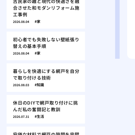
古民家の趣と現代の快適さを融
合させた和モダンリフォーム施
工事例
家
2026.08.04
初心者でも失敗しない壁紙張り
替えの基本手順
家
2026.08.04
暮らしを快適にする網戸を自分
で取り付ける技術
知識
2026.08.03
休日のDIYで網戸取り付けに挑
んだ私の奮闘記と教訓
生活
2026.07.31
安価な材料で網戸の隙間を完璧