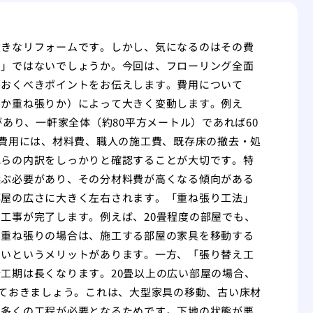
大きなリフォームです。しかし、気になるのはその費
期」ではないでしょうか。今回は、フローリング全面
ておくべきポイントをお伝えします。費用について
えか重ね張りか）によって大きく変動します。例え
相場があり、一軒家全体（約80平方メートル）であれば60
の費用には、材料費、職人の施工費、既存床の撤去・処
れらの内訳をしっかりと確認することが大切です。特
選ぶ必要があり、その分材料費が高くなる傾向がある
部屋の広さに大きく左右されます。「重ね張り工法」
工事が完了します。例えば、20畳程度の部屋でも、
。重ね張りの場合は、施工する部屋の家具を移動する
すいというメリットがあります。一方、「張り替え工
工期は長くなります。20畳以上の広い部屋の場合、
えておきましょう。これは、大型家具の移動、古い床材
、多くの工程が必要となるためです。下地の状態が悪