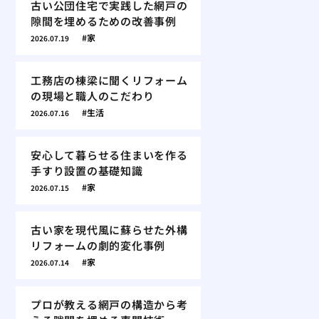
古い公団住宅で実践した網戸の
隙間を埋めるための改善事例
家
2026.07.19
工務店の棟梁に聞くリフォーム
の現場と職人のこだわり
生活
2026.07.16
安心して暮らせる住まいを作る
手すり設置の基礎知識
家
2026.07.15
古い家を現代風に蘇らせた外構
リフォームの劇的変化事例
家
2026.07.14
プロが教える網戸の構造から考