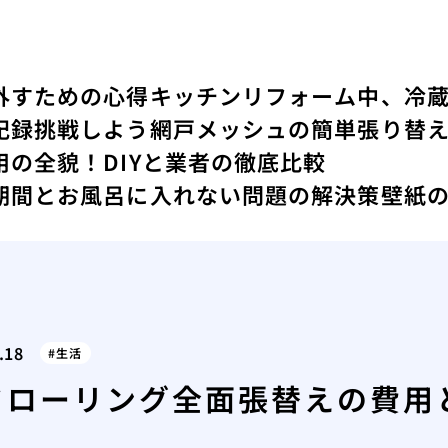
外すための心得
キッチンリフォーム中、冷
記録
挑戦しよう網戸メッシュの簡単張り替
の全貌！DIYと業者の徹底比較
期間とお風呂に入れない問題の解決策
壁紙
.18
生活
フローリング全面張替えの費用