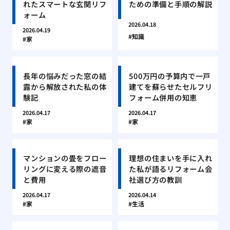
れたスマートな玄関リフ
ための準備と手順の解説
ォーム
2026.04.18
2026.04.19
知識
家
長年の悩みだった窓の結
500万円の予算内で一戸
露から解放された私の体
建てを蘇らせたセルフリ
験記
フォーム併用の知恵
2026.04.17
2026.04.17
家
家
マンションの畳をフロー
理想の住まいを手に入れ
リングに変える際の遮音
た私が語るリフォーム会
と費用
社選び方の教訓
2026.04.17
2026.04.14
家
生活