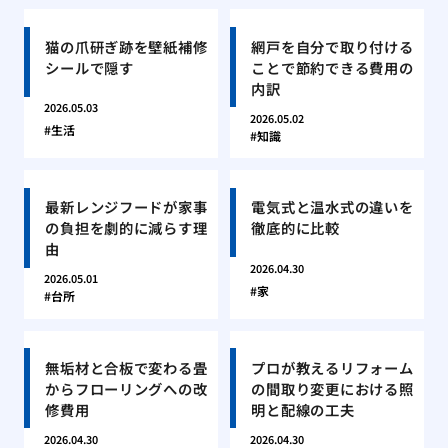
猫の爪研ぎ跡を壁紙補修
網戸を自分で取り付ける
シールで隠す
ことで節約できる費用の
内訳
2026.05.03
2026.05.02
生活
知識
最新レンジフードが家事
電気式と温水式の違いを
の負担を劇的に減らす理
徹底的に比較
由
2026.04.30
2026.05.01
家
台所
無垢材と合板で変わる畳
プロが教えるリフォーム
からフローリングへの改
の間取り変更における照
修費用
明と配線の工夫
2026.04.30
2026.04.30