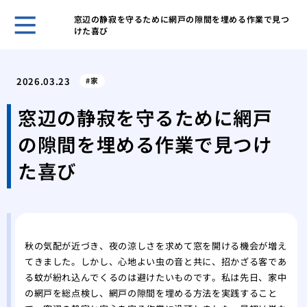
窓辺の静寂を守るために網戸の隙間を埋める作業で見つ
けた喜び
ホー
怪我
2026.03.23
家
に外
キッ
窓辺の静寂を守るために網戸
や電
の隙間を埋める作業で見つけ
私が
張り
た喜び
挑戦
張り
畳か
ォー
徹底
秋の気配が近づき、夜の涼しさを求めて窓を開ける機会が増え
てきました。しかし、心地よい虫の音と共に、招かざる客であ
お風
る蚊が紛れ込んでくるのは避けたいものです。私は先日、家中
うな
の網戸を総点検し、網戸の隙間を埋める方法を実践すること
い問