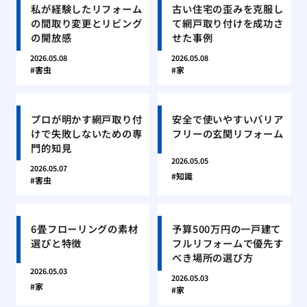
私が経験したリフォーム
古い住宅の歪みを克服し
の間取り変更とリビング
て網戸取り付けを成功さ
の開放感
せた事例
2026.05.08
2026.05.08
害虫
家
プロが明かす網戸取り付
安全で使いやすいバリア
けで失敗しないための専
フリーの玄関リフォーム
門的知見
2026.05.05
2026.05.07
知識
害虫
6畳フローリングの素材
予算500万円の一戸建て
選びと特徴
フルリフォームで優先す
べき場所の選び方
2026.05.03
2026.05.03
家
家