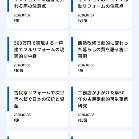
れる際の注意点
動リフォームの注意点
2026.07.07
2026.07.07
家
台所
500万円で実現する一戸
断熱改修で劇的に変わっ
建てフルリフォームの現
た暮らしの質を語る施工
実的な中身
事例
2026.07.06
2026.07.05
知識
家
古民家リフォームで次世
工務店が手がけた築50
代へ繋ぐ日本の伝統と資
年の古民家劇的再生事例
産
研究
2026.07.03
2026.07.03
家
知識