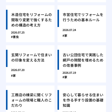
木造住宅をリフォームの
市営住宅でリフォームを
間取り変更で強くするた
行うための基本ルール
めの構造の考え方
2026.07.24
2026.07.25
家
害虫
玄関リフォームで住まい
古い公団住宅で実践した
の印象を変える方法
網戸の隙間を埋めるため
の改善事例
2026.07.20
2026.07.19
家
家
工務店の棟梁に聞くリフ
安心して暮らせる住まい
ォームの現場と職人のこ
を作る手すり設置の基礎
だわり
知識