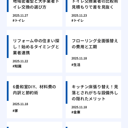
地域密着型と大手業者ト
トイレ交換業者の比較術
イレ交換の選び方
見積もりで差を見抜く
2025.11.27
2025.11.23
トイレ
トイレ
リフォーム中の住まい探
フローリング全面張替え
し！始めるタイミングと
の費用と工期
業者連携
2025.11.18
2025.11.22
生活
知識
6畳和室DIY、材料費の
キッチン床張り替え！見
内訳と節約術
落とされがちな設備外し
の隠れたメリット
2025.11.18
2025.11.18
家
金庫