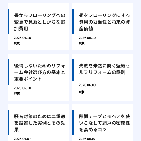
畳からフローリングへの
畳をフローリングにする
変更で見落としがちな追
費用の妥当性と将来の資
加費用
産価値
2026.06.10
2026.06.10
家
家
後悔しないためのリフォ
失敗を未然に防ぐ壁紙セ
ーム会社選び方の基本と
ルフリフォームの鉄則
重要ポイント
2026.06.09
2026.06.10
家
家
騒音対策のために二重窓
隙間テープとモヘアを使
を設置した実例とその効
いこなして網戸の密閉性
果
を高めるコツ
2026.06.07
2026.06.07