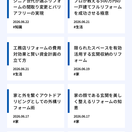
シニア世代が選ぶリフォ
プロが教える500万円の
ームの間取り変更とバリ
一戸建てフルリフォーム
アフリーの実現
を成功させる極意
2026.06.22
2026.06.21
知識
生活
工務店リフォームの費用
限られたスペースを有効
対効果と賢い資金計画の
活用する玄関収納のリフ
立て方
ォーム
2026.06.21
2026.06.19
生活
家
家と外を繋ぐアウトドア
家の顔である玄関を美し
リビングとしての外構リ
く整えるリフォームの知
フォーム術
恵
2026.06.17
2026.06.17
家
家