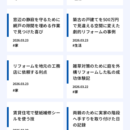
窓辺の静寂を守るために
築古の戸建てを500万円
網戸の隙間を埋める作業
で見違える空間に変えた
で見つけた喜び
劇的リフォームの事例
2026.03.23
2026.03.23
家
生活
リフォームを地元の工務
雑草対策のために庭を外
店に依頼する利点
構リフォームした私の成
功体験記
2026.03.23
2026.03.22
家
家
賃貸住宅で壁紙補修シー
両親のために実家の階段
ルを使う技
へ手すりを取り付けた日
の記録