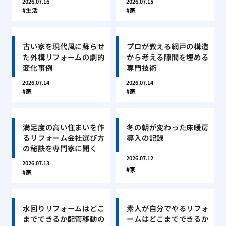
2026.07.16
2026.07.15
生活
家
古い家を現代風に蘇らせ
プロが教える網戸の構造
た外構リフォームの劇的
から考える隙間を埋める
変化事例
専門技術
2026.07.14
2026.07.14
家
家
満足度の高い住まいを作
冬の朝が変わった床暖房
るリフォーム会社選び方
導入の記録
の秘訣を専門家に聞く
2026.07.12
2026.07.13
家
家
水回りリフォームはどこ
素人が自分でやるリフォ
までできるか配管移動の
ームはどこまでできるか