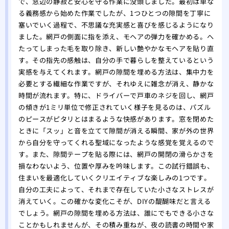
で、窓辺の静寂と安心を守る作業に没頭しました。最初は単な
壁紙
る義務感から始めた作業でしたが、1つひとつの隙間を丁寧に
関係
塞いでいく過程で、不思議な充実感と喜びを感じるようになり
ました。網戸の側面に指を添え、モヘアの弾力を確かめる。へ
たってしまった毛を取り除き、新しい艶やかなモヘアを貼り直
す。その指先の感触は、自分の手で暮らしを整えているという
実感を与えてくれます。網戸の隙間を埋める方法は、集中力を
必要とする繊細な作業ですが、それゆえに雑念が消え、静かな
時間が流れます。特に、ドライバーで戸車のネジを回し、網戸
の傾きが1ミリ単位で修正されていく様子を見るのは、パズル
のピースがピタリとはまるような快感があります。窓を閉めた
ときに「スッ」と音を立てて隙間が消える瞬間、家が外の世界
から自分を守ってくれる聖域になったような感覚を覚えるので
す。また、隙間テープを貼る際には、網戸の開閉の滑らかさを
損なわないよう、位置や厚みを吟味します。この試行錯誤も、
住まいを最適化していくクリエイティブな楽しみの1つです。
自分の工夫によって、それまで存在していた小さなストレスが
消えていく。この確かな変化こそが、DIYの醍醐味だと言える
でしょう。網戸の隙間を埋める方法は、誰にでもできる小さな
ことかもしれませんが、その積み重ねが、夜の読書の時間や家