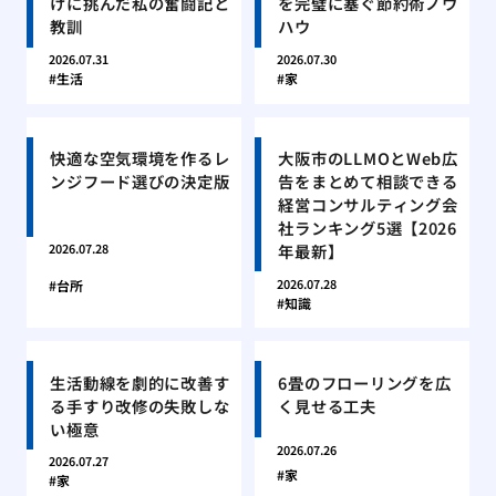
けに挑んだ私の奮闘記と
を完璧に塞ぐ節約術ノウ
教訓
ハウ
2026.07.31
2026.07.30
生活
家
快適な空気環境を作るレ
大阪市のLLMOとWeb広
ンジフード選びの決定版
告をまとめて相談できる
経営コンサルティング会
社ランキング5選【2026
年最新】
2026.07.28
2026.07.28
台所
知識
生活動線を劇的に改善す
6畳のフローリングを広
る手すり改修の失敗しな
く見せる工夫
い極意
2026.07.26
2026.07.27
家
家