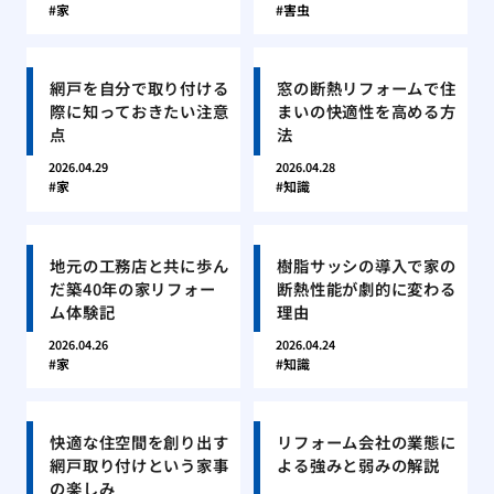
家
害虫
網戸を自分で取り付ける
窓の断熱リフォームで住
際に知っておきたい注意
まいの快適性を高める方
点
法
2026.04.29
2026.04.28
家
知識
地元の工務店と共に歩ん
樹脂サッシの導入で家の
だ築40年の家リフォー
断熱性能が劇的に変わる
ム体験記
理由
2026.04.26
2026.04.24
家
知識
快適な住空間を創り出す
リフォーム会社の業態に
網戸取り付けという家事
よる強みと弱みの解説
の楽しみ