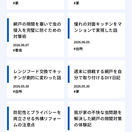
家
家
網戸の隙間を塞いで虫の
憧れの対面キッチンをマ
侵入を完璧に防ぐための
ンションで実現した話
対策術
2026.06.05
2026.06.07
台所
害虫
レンジフード交換でキッ
週末に挑戦する網戸を自
チンが劇的に変わった話
分で取り付けるDIY日記
2026.05.30
2026.05.30
台所
家
防犯性とプライバシーを
我が家の不快な虫問題を
両立させる外構リフォー
解決した網戸の隙間対策
ムの注意点
の体験記