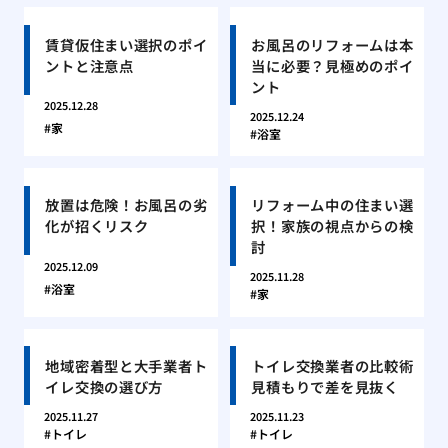
賃貸仮住まい選択のポイ
お風呂のリフォームは本
ントと注意点
当に必要？見極めのポイ
ント
2025.12.28
2025.12.24
家
浴室
放置は危険！お風呂の劣
リフォーム中の住まい選
化が招くリスク
択！家族の視点からの検
討
2025.12.09
2025.11.28
浴室
家
地域密着型と大手業者ト
トイレ交換業者の比較術
イレ交換の選び方
見積もりで差を見抜く
2025.11.27
2025.11.23
トイレ
トイレ