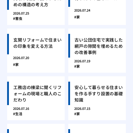
めの構造の考え方
2026.07.24
2026.07.25
家
害虫
玄関リフォームで住まい
古い公団住宅で実践した
の印象を変える方法
網戸の隙間を埋めるため
の改善事例
2026.07.20
2026.07.19
家
家
工務店の棟梁に聞くリフ
安心して暮らせる住まい
ォームの現場と職人のこ
を作る手すり設置の基礎
だわり
知識
2026.07.16
2026.07.15
生活
家