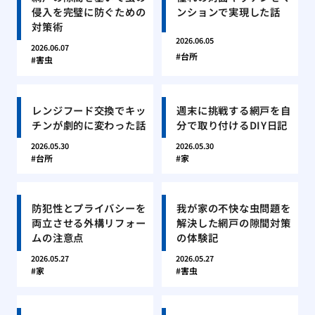
侵入を完璧に防ぐための
ンションで実現した話
対策術
2026.06.05
2026.06.07
台所
害虫
レンジフード交換でキッ
週末に挑戦する網戸を自
チンが劇的に変わった話
分で取り付けるDIY日記
2026.05.30
2026.05.30
台所
家
防犯性とプライバシーを
我が家の不快な虫問題を
両立させる外構リフォー
解決した網戸の隙間対策
ムの注意点
の体験記
2026.05.27
2026.05.27
家
害虫