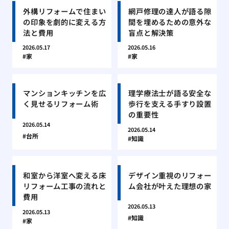
外構リフォームで住まい
網戸修理の達人が語る隙
の印象を劇的に変える方
間を埋めるための意外な
法と費用
盲点と解決策
2026.05.17
2026.05.16
家
家
マンションキッチンを広
理学療法士が語る安全な
く見せるリフォーム術
歩行を支える手すり設置
の重要性
2026.05.14
2026.05.14
台所
知識
和室から洋室へ変える床
デザイン重視のリフォー
リフォーム工事の流れと
ム会社が叶えた理想の家
費用
2026.05.13
2026.05.13
知識
家