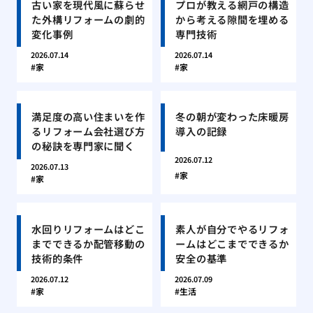
古い家を現代風に蘇らせ
プロが教える網戸の構造
た外構リフォームの劇的
から考える隙間を埋める
変化事例
専門技術
2026.07.14
2026.07.14
家
家
満足度の高い住まいを作
冬の朝が変わった床暖房
るリフォーム会社選び方
導入の記録
の秘訣を専門家に聞く
2026.07.12
2026.07.13
家
家
水回りリフォームはどこ
素人が自分でやるリフォ
までできるか配管移動の
ームはどこまでできるか
技術的条件
安全の基準
2026.07.12
2026.07.09
家
生活