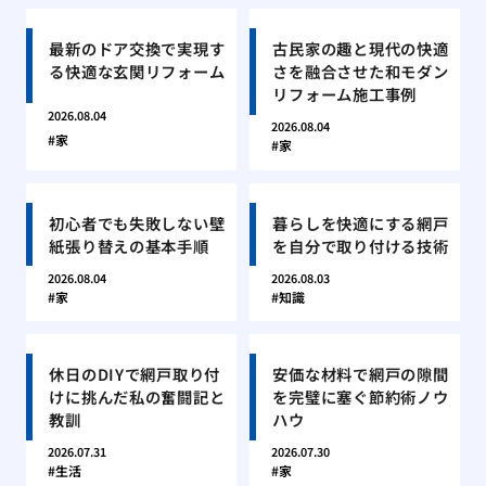
最新のドア交換で実現す
古民家の趣と現代の快適
る快適な玄関リフォーム
さを融合させた和モダン
リフォーム施工事例
2026.08.04
2026.08.04
家
家
初心者でも失敗しない壁
暮らしを快適にする網戸
紙張り替えの基本手順
を自分で取り付ける技術
2026.08.04
2026.08.03
家
知識
休日のDIYで網戸取り付
安価な材料で網戸の隙間
けに挑んだ私の奮闘記と
を完璧に塞ぐ節約術ノウ
教訓
ハウ
2026.07.31
2026.07.30
生活
家