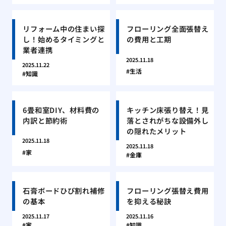
リフォーム中の住まい探
フローリング全面張替え
し！始めるタイミングと
の費用と工期
業者連携
2025.11.18
2025.11.22
生活
知識
6畳和室DIY、材料費の
キッチン床張り替え！見
内訳と節約術
落とされがちな設備外し
の隠れたメリット
2025.11.18
2025.11.18
家
金庫
石膏ボードひび割れ補修
フローリング張替え費用
の基本
を抑える秘訣
2025.11.17
2025.11.16
家
知識