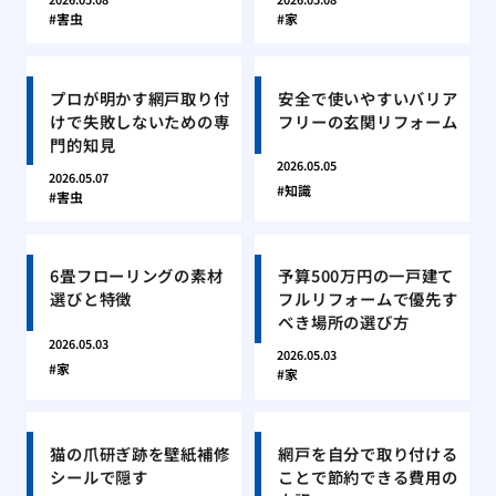
害虫
家
プロが明かす網戸取り付
安全で使いやすいバリア
けで失敗しないための専
フリーの玄関リフォーム
門的知見
2026.05.05
2026.05.07
知識
害虫
6畳フローリングの素材
予算500万円の一戸建て
選びと特徴
フルリフォームで優先す
べき場所の選び方
2026.05.03
2026.05.03
家
家
猫の爪研ぎ跡を壁紙補修
網戸を自分で取り付ける
シールで隠す
ことで節約できる費用の