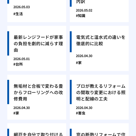
内訳
2026.05.03
2026.05.02
生活
知識
最新レンジフードが家事
電気式と温水式の違いを
の負担を劇的に減らす理
徹底的に比較
由
2026.04.30
2026.05.01
家
台所
無垢材と合板で変わる畳
プロが教えるリフォーム
からフローリングへの改
の間取り変更における照
修費用
明と配線の工夫
2026.04.30
2026.04.30
家
害虫
網戸を自分で取り付ける
窓の断熱リフォームで住