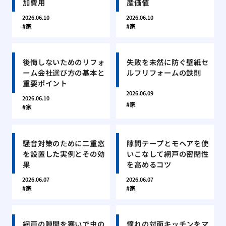
加費用
産価値
2026.06.10
2026.06.10
家
家
後悔しないためのリフォ
失敗を未然に防ぐ壁紙セ
ーム会社選び方の基本と
ルフリフォームの鉄則
重要ポイント
2026.06.09
2026.06.10
家
家
騒音対策のために二重窓
隙間テープとモヘアを使
を設置した実例とその効
いこなして網戸の密閉性
果
を高めるコツ
2026.06.07
2026.06.07
家
家
網戸の隙間を塞いで虫の
憧れの対面キッチンをマ