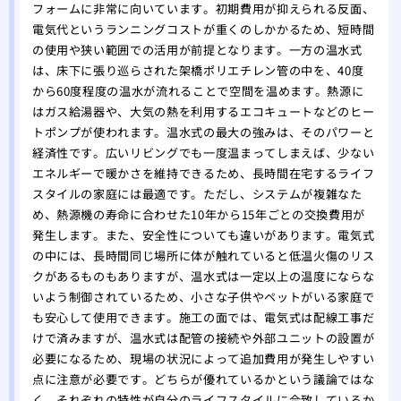
壁紙
フォームに非常に向いています。初期費用が抑えられる反面、
電気代というランニングコストが重くのしかかるため、短時間
関係
の使用や狭い範囲での活用が前提となります。一方の温水式
は、床下に張り巡らされた架橋ポリエチレン管の中を、40度
から60度程度の温水が流れることで空間を温めます。熱源に
はガス給湯器や、大気の熱を利用するエコキュートなどのヒー
トポンプが使われます。温水式の最大の強みは、そのパワーと
経済性です。広いリビングでも一度温まってしまえば、少ない
エネルギーで暖かさを維持できるため、長時間在宅するライフ
スタイルの家庭には最適です。ただし、システムが複雑なた
め、熱源機の寿命に合わせた10年から15年ごとの交換費用が
発生します。また、安全性についても違いがあります。電気式
の中には、長時間同じ場所に体が触れていると低温火傷のリス
クがあるものもありますが、温水式は一定以上の温度にならな
いよう制御されているため、小さな子供やペットがいる家庭で
も安心して使用できます。施工の面では、電気式は配線工事だ
けで済みますが、温水式は配管の接続や外部ユニットの設置が
必要になるため、現場の状況によって追加費用が発生しやすい
点に注意が必要です。どちらが優れているかという議論ではな
く、それぞれの特性が自分のライフスタイルに合致しているか