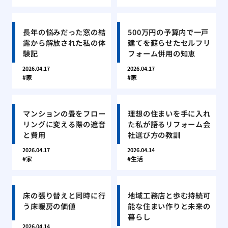
長年の悩みだった窓の結
500万円の予算内で一戸
露から解放された私の体
建てを蘇らせたセルフリ
験記
フォーム併用の知恵
2026.04.17
2026.04.17
家
家
マンションの畳をフロー
理想の住まいを手に入れ
リングに変える際の遮音
た私が語るリフォーム会
と費用
社選び方の教訓
2026.04.17
2026.04.14
家
生活
床の張り替えと同時に行
地域工務店と歩む持続可
う床暖房の価値
能な住まい作りと未来の
暮らし
2026.04.14