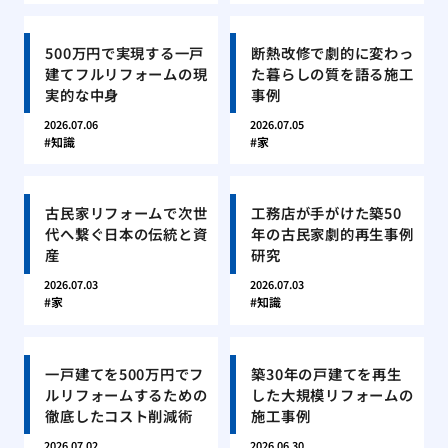
500万円で実現する一戸
断熱改修で劇的に変わっ
建てフルリフォームの現
た暮らしの質を語る施工
実的な中身
事例
2026.07.06
2026.07.05
知識
家
古民家リフォームで次世
工務店が手がけた築50
代へ繋ぐ日本の伝統と資
年の古民家劇的再生事例
産
研究
2026.07.03
2026.07.03
家
知識
一戸建てを500万円でフ
築30年の戸建てを再生
ルリフォームするための
した大規模リフォームの
徹底したコスト削減術
施工事例
2026.07.02
2026.06.30