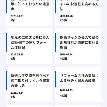
際に知っておきたい注意
まいの快適性を高める方
点
法
2026.04.29
2026.04.28
家
知識
地元の工務店と共に歩ん
樹脂サッシの導入で家の
だ築40年の家リフォー
断熱性能が劇的に変わる
ム体験記
理由
2026.04.26
2026.04.24
家
知識
快適な住空間を創り出す
リフォーム会社の業態に
網戸取り付けという家事
よる強みと弱みの解説
の楽しみ
2026.04.23
2026.04.24
知識
家