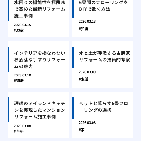
水回りの機能性を極限ま
6畳間のフローリングを
で高めた最新リフォーム
DIYで敷く方法
施工事例
2026.03.13
2026.03.15
知識
浴室
インテリアを損なわない
木と土が呼吸する古民家
お洒落な手すりリフォー
リフォームの技術的考察
ムの魅力
2026.03.09
2026.03.10
生活
知識
理想のアイランドキッチ
ペットと暮らす6畳フロ
ンを実現したマンション
ーリングの選択
リフォーム施工事例
2026.03.08
2026.03.08
家
台所