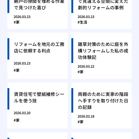
網戸の隙間を埋める作業
で見違える空間に変えた
で見つけた喜び
劇的リフォームの事例
2026.03.23
2026.03.23
家
生活
リフォームを地元の工務
雑草対策のために庭を外
店に依頼する利点
構リフォームした私の成
功体験記
2026.03.23
2026.03.22
家
家
賃貸住宅で壁紙補修シー
両親のために実家の階段
ルを使う技
へ手すりを取り付けた日
の記録
2026.03.20
2026.03.18
家
家