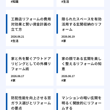
知識
生活
工務店リフォームの費用
限られたスペースを有効
対効果と賢い資金計画の
活用する玄関収納のリフ
立て方
ォーム
2026.06.21
2026.06.19
生活
家
家と外を繋ぐアウトドア
家の顔である玄関を美し
リビングとしての外構リ
く整えるリフォームの知
フォーム術
恵
2026.06.17
2026.06.17
家
家
防犯性能を向上させる窓
マンションの暗い玄関を
ガラス選びとリフォーム
明るく開放的にリフォー
の要点
ムする