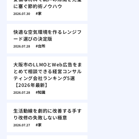
に塞ぐ節約術ノウハウ
家
2026.07.30
快適な空気環境を作るレンジフ
ード選びの決定版
台所
2026.07.28
大阪市のLLMOとWeb広告をま
とめて相談できる経営コンサル
ティング会社ランキング5選
【2026年最新】
知識
2026.07.28
生活動線を劇的に改善する手す
り改修の失敗しない極意
家
2026.07.27