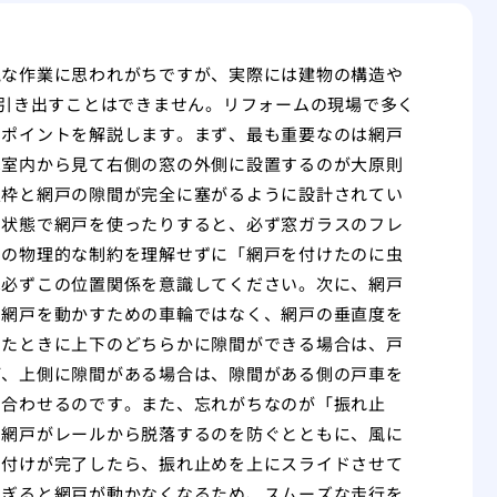
純な作業に思われがちですが、実際には建物の構造や
％引き出すことはできません。リフォームの現場で多く
なポイントを解説します。まず、最も重要なのは網戸
は室内から見て右側の窓の外側に設置するのが大原則
窓枠と網戸の隙間が完全に塞がるように設計されてい
た状態で網戸を使ったりすると、必ず窓ガラスのフレ
この物理的な制約を理解せずに「網戸を付けたのに虫
は必ずこの位置関係を意識してください。次に、網戸
に網戸を動かすための車輪ではなく、網戸の垂直度を
めたときに上下のどちらかに隙間ができる場合は、戸
ば、上側に隙間がある場合は、隙間がある側の戸車を
に合わせるのです。また、忘れがちなのが「振れ止
、網戸がレールから脱落するのを防ぐとともに、風に
り付けが完了したら、振れ止めを上にスライドさせて
すぎると網戸が動かなくなるため、スムーズな走行を