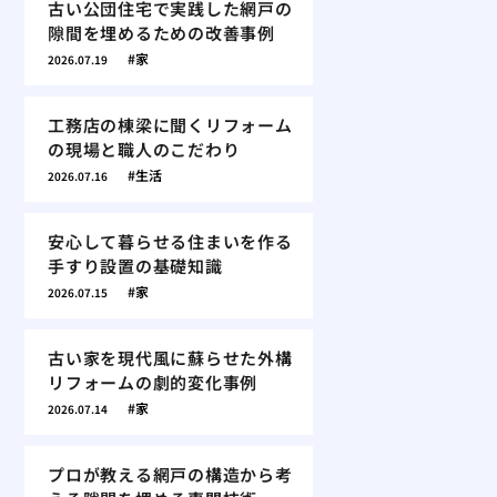
古い公団住宅で実践した網戸の
隙間を埋めるための改善事例
家
2026.07.19
工務店の棟梁に聞くリフォーム
の現場と職人のこだわり
生活
2026.07.16
安心して暮らせる住まいを作る
手すり設置の基礎知識
家
2026.07.15
古い家を現代風に蘇らせた外構
リフォームの劇的変化事例
家
2026.07.14
プロが教える網戸の構造から考