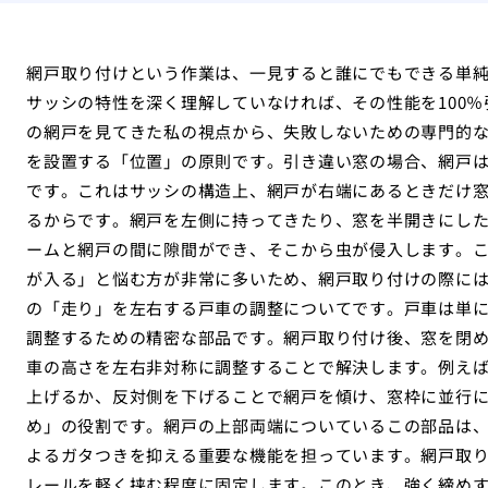
網戸取り付けという作業は、一見すると誰にでもできる単
サッシの特性を深く理解していなければ、その性能を100
の網戸を見てきた私の視点から、失敗しないための専門的
を設置する「位置」の原則です。引き違い窓の場合、網戸
です。これはサッシの構造上、網戸が右端にあるときだけ
るからです。網戸を左側に持ってきたり、窓を半開きにし
ームと網戸の間に隙間ができ、そこから虫が侵入します。
が入る」と悩む方が非常に多いため、網戸取り付けの際に
の「走り」を左右する戸車の調整についてです。戸車は単
調整するための精密な部品です。網戸取り付け後、窓を閉
車の高さを左右非対称に調整することで解決します。例え
上げるか、反対側を下げることで網戸を傾け、窓枠に並行
め」の役割です。網戸の上部両端についているこの部品は
よるガタつきを抑える重要な機能を担っています。網戸取
レールを軽く挟む程度に固定します。このとき、強く締め