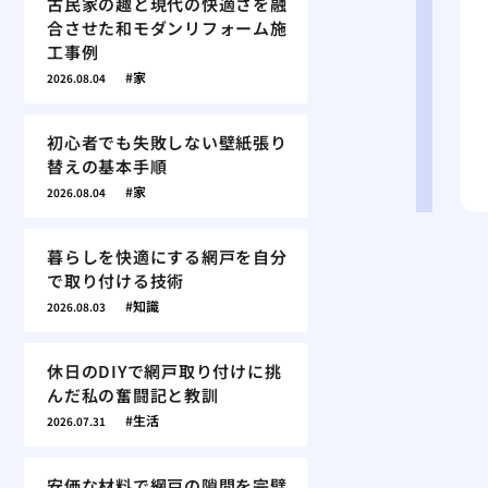
古民家の趣と現代の快適さを融
合させた和モダンリフォーム施
工事例
家
2026.08.04
初心者でも失敗しない壁紙張り
替えの基本手順
家
2026.08.04
暮らしを快適にする網戸を自分
で取り付ける技術
知識
2026.08.03
休日のDIYで網戸取り付けに挑
んだ私の奮闘記と教訓
生活
2026.07.31
安価な材料で網戸の隙間を完璧