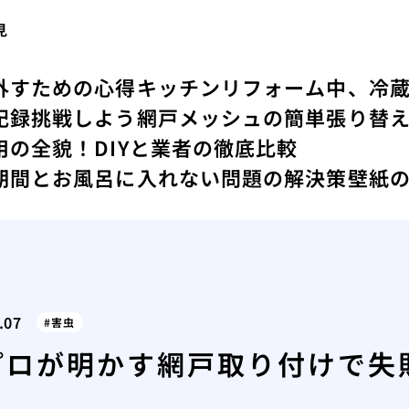
見
外すための心得
キッチンリフォーム中、冷
記録
挑戦しよう網戸メッシュの簡単張り替
の全貌！DIYと業者の徹底比較
期間とお風呂に入れない問題の解決策
壁紙
.07
害虫
プロが明かす網戸取り付けで失