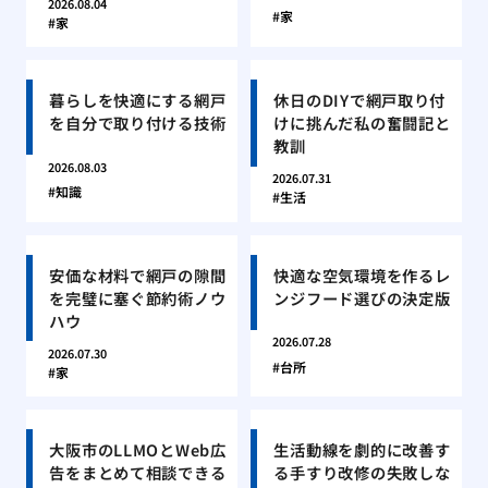
2026.08.04
家
家
暮らしを快適にする網戸
休日のDIYで網戸取り付
を自分で取り付ける技術
けに挑んだ私の奮闘記と
教訓
2026.08.03
2026.07.31
知識
生活
安価な材料で網戸の隙間
快適な空気環境を作るレ
を完璧に塞ぐ節約術ノウ
ンジフード選びの決定版
ハウ
2026.07.28
2026.07.30
台所
家
大阪市のLLMOとWeb広
生活動線を劇的に改善す
告をまとめて相談できる
る手すり改修の失敗しな