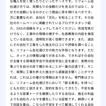
な職人を安く使ったりといったケースです。リフォーム会
社選び方では、見積もりの金額だけを見るのではなく、な
ぜその金額になるのかという理由に耳を傾けるべきです。
次に重要なのが、会社の「文化」を知ることです。その会
社のホームページに掲載されているブログやスタッフ紹
介、SNSの投稿をチェックしてみてください。完成写真だ
けでなく、工事中の現場の様子や、社員教育の内容を発信
している会社は、透明性が高く信頼できます。また、過去
にその会社で工事をした施主の口コミや評価を調べること
も、リフォーム会社選び方の有力な手段となります。ただ
し、ネット上の情報は偏りがあるため、できればその会社
が主催する現場見学会や完成見学会に足を運び、実際の仕
事ぶりを自分の目で確かめることが一番の近道です。そこ
で、実際に工事を終えた施主から直接話を聞くことができ
れば、これ以上の確かな情報はありません。専門家はさら
に、リフォーム会社選び方において「断る勇気」を持つこ
とも大切だと説きます。契約を急かしてきたり、不安を煽
るような営業トークを展開したりする会社は、施主の利益
よりも自社のノルマを優先している証拠です。納得いくま
で対話を重ね、こちらの不安をすべて解消してくれる会社