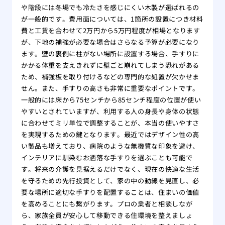
や階段には冬場でも冷たさを感じにくい木製が選ばれるの
が一般的です。費用面については、1箇所の設置につき材料
費と工賃を合わせて2万円から5万円程度が相場となります
が、下地の補強が必要な場合はさらなる予算が必要になり
ます。壁の裏側に柱がない場所に設置する場合、手すりに
かかる体重を支えきれずに壁ごと崩れてしまう恐れがある
ため、補強板を取り付けるなどの専門的な処置が欠かせま
せん。また、手すりの高さも非常に重要なポイントです。
一般的には床から75センチから85センチ程度の位置が使い
やすいとされていますが、利用する人の身長や身体の状態
に合わせてミリ単位で調整することが、本当の使いやすさ
を実現するための鍵となります。最近ではデザイン性の高
い製品も増えており、病院のような無機質な印象を避け、
インテリアに馴染むお洒落な手すりを選ぶことも可能で
す。将来の介護を見据えるだけでなく、現在の快適な生活
を守るための先行投資として、家の中の動線を見直し、必
要な場所に適切な手すりを配置することは、住まいの価値
を高めることにも繋がります。プロの業者と相談しなが
ら、家族全員が安心して移動できる住環境を整えましょ