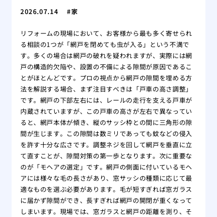
2026.07.14
家
リフォームの現場において、お客様から最も多く寄せられ
る相談の1つが「網戸を閉めても虫が入る」という不満で
す。多くの場合は網戸の破れを疑われますが、実際には網
戸の構造的欠陥や、設置の不備による隙間が原因であるこ
とがほとんどです。プロの視点から網戸の隙間を埋める方
法を解説する場合、まず注目すべきは「戸車の高さ調整」
です。網戸の下部左右には、レールの走行を支える戸車が
内蔵されていますが、この戸車の高さが左右で異なってい
ると、網戸本体が傾き、縦のサッシ枠との間に三角形の隙
間が生じます。この隙間は数ミリであっても蚊などの侵入
を許す十分な広さです。調整ネジを回して網戸を垂直に立
て直すことが、隙間対策の第一歩となります。次に重要な
のが「モヘアの選定」です。網戸の側面に付いているモヘ
アには様々な毛の長さがあり、窓サッシの種類に応じて最
適なものを選ぶ必要があります。毛が短すぎれば窓ガラス
に届かず隙間ができ、長すぎれば網戸の開閉が重くなって
しまいます。現場では、窓ガラスと網戸の距離を測り、そ