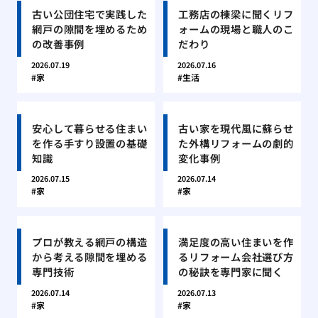
古い公団住宅で実践した
工務店の棟梁に聞くリフ
網戸の隙間を埋めるため
ォームの現場と職人のこ
の改善事例
だわり
2026.07.19
2026.07.16
家
生活
安心して暮らせる住まい
古い家を現代風に蘇らせ
を作る手すり設置の基礎
た外構リフォームの劇的
知識
変化事例
2026.07.15
2026.07.14
家
家
プロが教える網戸の構造
満足度の高い住まいを作
から考える隙間を埋める
るリフォーム会社選び方
専門技術
の秘訣を専門家に聞く
2026.07.14
2026.07.13
家
家