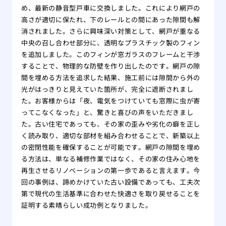
め、最新の静音型戸車に交換しました。これにより網戸の
高さが適切に保たれ、下のレールとの間にあった隙間も解
消されました。さらに興味深い対策として、網戸が重なる
中央の召し合わせ部分に、透明なプラスチック製のフィン
を追加しました。このフィンが窓ガラスのフレームと干渉
することで、物理的な防壁を作り出したのです。網戸の隙
間を埋める方法を追求した結果、施工前には隙間から外の
光がはっきりと見えていた箇所が、完全に遮断されまし
た。お客様からは「夜、電気をつけていても窓際に虫が寄
ってこなくなった」と、驚きと喜びの声をいただきまし
た。古い住宅であっても、その家の歪みや劣化の癖を正し
く読み取り、適切な部材を組み合わせることで、新築以上
の密閉性能を確保することが可能です。網戸の隙間を埋め
る方法は、単なる補修作業ではなく、その家の住み心地を
再生させるリノベーションの第一歩であると言えます。今
回の事例は、諦めかけていた古い設備であっても、工夫次
第で現代の生活基準に合わせた快適さを取り戻せることを
証明する素晴らしい成功例となりました。