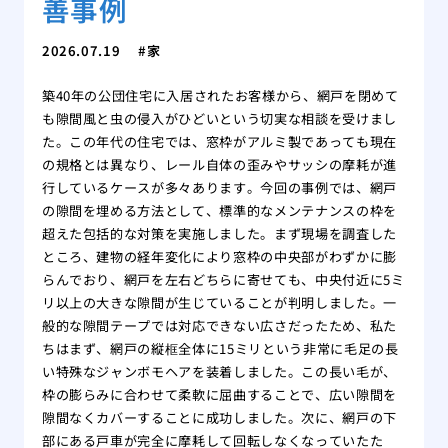
善事例
2026.07.19
家
築40年の公団住宅に入居されたお客様から、網戸を閉めて
も隙間風と虫の侵入がひどいという切実な相談を受けまし
た。この年代の住宅では、窓枠がアルミ製であっても現在
の規格とは異なり、レール自体の歪みやサッシの摩耗が進
行しているケースが多々あります。今回の事例では、網戸
の隙間を埋める方法として、標準的なメンテナンスの枠を
超えた包括的な対策を実施しました。まず現場を調査した
ところ、建物の経年変化により窓枠の中央部がわずかに膨
らんでおり、網戸を左右どちらに寄せても、中央付近に5ミ
リ以上の大きな隙間が生じていることが判明しました。一
般的な隙間テープでは対応できない広さだったため、私た
ちはまず、網戸の縦框全体に15ミリという非常に毛足の長
い特殊なジャンボモヘアを装着しました。この長い毛が、
枠の膨らみに合わせて柔軟に屈曲することで、広い隙間を
隙間なくカバーすることに成功しました。次に、網戸の下
部にある戸車が完全に摩耗して回転しなくなっていたた