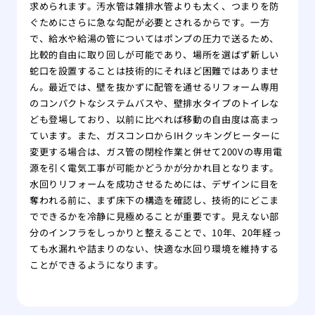
求められます。汚水管は雑排水管よりも太く、つまりを防
ぐためにさらに急な勾配が必要とされるからです。一方
で、給水や給湯の管についてはポンプの圧力で送るため、
比較的自由に取り回しが可能であり、場所を選ばず新しい
蛇口を設置することは技術的にそれほど困難ではありませ
ん。最近では、壁を抜かずに配管を通せるリフォーム専用
のコンパクトなシステムバスや、壁排水タイプのトイレな
ども登場しており、以前に比べれば移動の自由度は高まっ
ています。また、ガスコンロからIHクッキングヒーターに
変更する場合は、ガス管の閉栓作業と併せて200Vの専用電
源を引く電気工事が可能かどうかが分かれ目となります。
水回りリフォームを成功させるためには、デザインに目を
奪われる前に、まず床下の構造を確認し、技術的にどこま
でできるかを冷静に見極めることが重要です。見えない部
分のインフラをしっかりと整えることで、10年、20年経っ
ても水漏れや詰まりのない、快適な水回り環境を維持する
ことができるようになります。