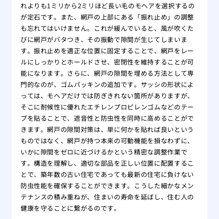
れよりも1ミリから2ミリほど長い毛のモヘアを選択するの
が定石です。また、網戸の上部にある「振れ止め」の調整
も忘れてはいけません。これが緩んでいると、風が吹くた
びに網戸がバタつき、その振動で隙間が生じてしまいま
す。振れ止めを適正な位置に固定することで、網戸をレー
ルにしっかりとホールドさせ、密閉性を維持することが可
能になります。さらに、網戸の隙間を埋める方法として専
門的なのが、ゴムパッキンの追加です。サッシの形状によ
っては、モヘアだけでは防ぎきれない箇所がありますが、
そこに耐候性に優れたエチレンプロピレンゴムなどのテー
プを貼ることで、遮音性と防虫性を同時に高めることがで
きます。網戸の隙間対策は、単に何かを貼れば良いという
ものではなく、網戸が持つ本来の可動機能を損なわずに、
いかに隙間をゼロに近づけるかという精密な調整作業で
す。構造を理解し、適切な部品を正しい位置に配置するこ
とで、築年数の古い住宅であっても最新の住宅に負けない
防虫性能を確保することができます。こうした細かなメン
テナンスの積み重ねが、住まいの寿命を延ばし、住む人の
健康を守ることに繋がるのです。