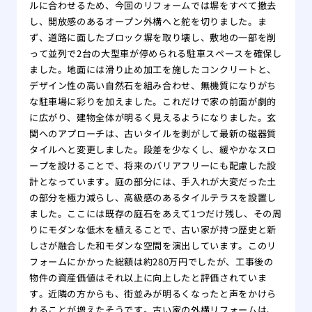
ルに合わせるため、今回のリフォームでは塀をすべて撤去
し、開放感のあるオープン外構へと舵を切りました。ま
ず、道路に面したブロック塀を取り壊し、敷地の一部を削
って並列で2台の大型車が停められる駐車スペースを確保し
ました。地面には滑り止め加工を施したコンクリートと、
デザイン性の高い自然石を組み合わせ、無機質になりがち
な駐車場に彩りを加えました。これだけで家の前面が劇的
に広がり、建物全体が明るく見えるようになりました。玄
関へのアプローチは、古いタイルを剥がして最新の磁器質
タイルへと変更しました。段差を少なくし、緩やかなスロ
ープを設けることで、将来のバリアフリーにも配慮した設
計となっています。庭の部分には、手入れが大変だった土
の部分を極力減らし、高級感のあるタイルテラスを設置し
ました。ここには既存の庭石をあえて1つだけ残し、その周
りにモダンな低木を植えることで、古い家が持つ歴史と新
しさが融合した和モダンな空間を演出しています。このリ
フォームにかかった総額は約280万円でしたが、工事後の
物件の資産価値はそれ以上に向上したと評価されていま
す。近隣の方からも、街並みが明るくなったと声をかけら
れることが増えたそうです。古い家の外構リフォームは、