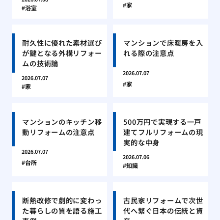
家
浴室
耐久性に優れた素材選び
マンションで床暖房を入
が鍵となる外構リフォー
れる際の注意点
ムの技術論
2026.07.07
2026.07.07
家
家
マンションのキッチン移
500万円で実現する一戸
動リフォームの注意点
建てフルリフォームの現
実的な中身
2026.07.07
2026.07.06
台所
知識
断熱改修で劇的に変わっ
古民家リフォームで次世
た暮らしの質を語る施工
代へ繋ぐ日本の伝統と資