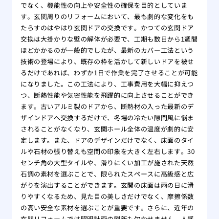
壁紙
でなく、機能性の向上や安全性の確保を目的としていま
す。玄関周りのリフォームにおいて、最も劇的な変化をも
関係
たらすのはやはり玄関ドアの交換です。かつての玄関ドア
交換は大掛かりな壁の解体が必要で、工期も数日から1週間
ほどかかるのが一般的でしたが、最新のカバー工法という
技術の登場により、既存の枠を活かして新しいドアを被せ
るだけであれば、わずか1日で作業を完了させることが可能
になりました。この工法により、工事費用を大幅に抑えつ
つ、断熱性能や気密性能を飛躍的に向上させることができ
ます。古いアルミ製のドアから、断熱材の入った最新のデ
ザインドアへ交換するだけで、冬場の冷たい隙間風に悩ま
されることがなくなり、玄関ホール全体の温度が劇的に安
定します。また、ドアのデザインだけでなく、床面のタイ
ルや石材の張り替えも空間の印象を大きく左右します。30
センチ角の大型タイルや、滑りにくい加工が施された天然
石調の素材を選ぶことで、限られたスペースに高級感と広
がりを演出することができます。玄関の床面は雨の日に滑
りやすくなるため、見た目の美しさだけでなく、摩擦係数
の高い安全な素材を選ぶことが重要です。さらに、近年の
玄関リフォームでは照明計画の刷新も欠かせません。人感