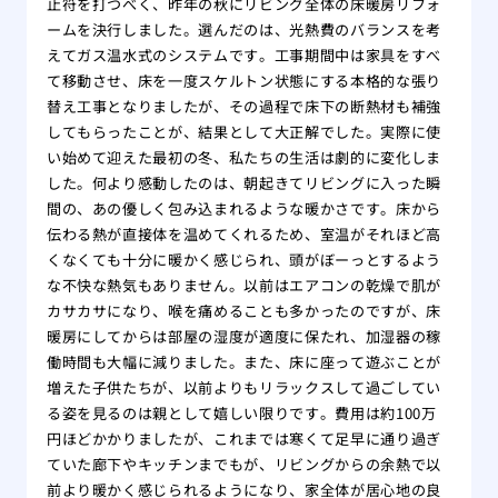
止符を打つべく、昨年の秋にリビング全体の床暖房リフォ
ームを決行しました。選んだのは、光熱費のバランスを考
えてガス温水式のシステムです。工事期間中は家具をすべ
て移動させ、床を一度スケルトン状態にする本格的な張り
替え工事となりましたが、その過程で床下の断熱材も補強
してもらったことが、結果として大正解でした。実際に使
い始めて迎えた最初の冬、私たちの生活は劇的に変化しま
した。何より感動したのは、朝起きてリビングに入った瞬
間の、あの優しく包み込まれるような暖かさです。床から
伝わる熱が直接体を温めてくれるため、室温がそれほど高
くなくても十分に暖かく感じられ、頭がぼーっとするよう
な不快な熱気もありません。以前はエアコンの乾燥で肌が
カサカサになり、喉を痛めることも多かったのですが、床
暖房にしてからは部屋の湿度が適度に保たれ、加湿器の稼
働時間も大幅に減りました。また、床に座って遊ぶことが
増えた子供たちが、以前よりもリラックスして過ごしてい
る姿を見るのは親として嬉しい限りです。費用は約100万
円ほどかかりましたが、これまでは寒くて足早に通り過ぎ
ていた廊下やキッチンまでもが、リビングからの余熱で以
前より暖かく感じられるようになり、家全体が居心地の良