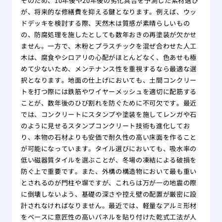
そのため、10年後や20年後の劣化具合を予測した素材選び
が、将来的な修繕費を抑える鍵となります。例えば、ウッ
ドデッキを検討する際、天然木は質感が素晴らしいもの
の、防腐処理を施したとしても数年おきの再塗装が欠かせ
ません。一方で、木粉とプラスチックを混ぜ合わせた人工
木は、腐食やシロアリの心配がほとんどなく、色あせも極
めて少ないため、メンテナンス性を重視するなら最適な選
択となります。地面の仕上げにおいても、土間コンクリー
トを打つ際には鉄筋やワイヤーメッシュを適切に配筋する
ことが、数年後のひび割れを防ぐために不可欠です。最近
では、コンクリートにスタンプや塗装を施してレンガや石
のように見せるスタンプコンクリート技術も進化してお
り、本物の石材よりも安価で耐久性の高い床面を作ること
が可能になっています。タイル選びにおいても、吸水率の
低い磁器質タイルを選ぶことが、冬場の凍結による破損を
防ぐ上で重要です。また、外構の構造物において最も重い
とされるのが門柱や塀ですが、これらは万が一の地震の際
に倒壊しないよう、基礎の深さや控え壁の配置が厳密に設
計されなければなりません。最近では、軽量なアルミ形材
をベースに意匠性の高いパネルを貼り付けた乾式工法が人