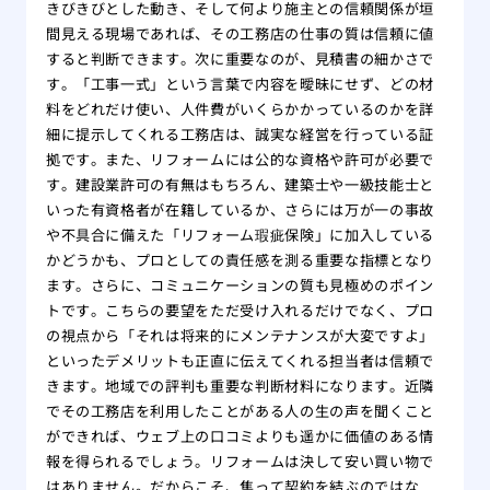
きびきびとした動き、そして何より施主との信頼関係が垣
間見える現場であれば、その工務店の仕事の質は信頼に値
すると判断できます。次に重要なのが、見積書の細かさで
す。「工事一式」という言葉で内容を曖昧にせず、どの材
料をどれだけ使い、人件費がいくらかかっているのかを詳
細に提示してくれる工務店は、誠実な経営を行っている証
拠です。また、リフォームには公的な資格や許可が必要で
す。建設業許可の有無はもちろん、建築士や一級技能士と
いった有資格者が在籍しているか、さらには万が一の事故
や不具合に備えた「リフォーム瑕疵保険」に加入している
かどうかも、プロとしての責任感を測る重要な指標となり
ます。さらに、コミュニケーションの質も見極めのポイン
トです。こちらの要望をただ受け入れるだけでなく、プロ
の視点から「それは将来的にメンテナンスが大変ですよ」
といったデメリットも正直に伝えてくれる担当者は信頼で
きます。地域での評判も重要な判断材料になります。近隣
でその工務店を利用したことがある人の生の声を聞くこと
ができれば、ウェブ上の口コミよりも遥かに価値のある情
報を得られるでしょう。リフォームは決して安い買い物で
はありません。だからこそ、焦って契約を結ぶのではな