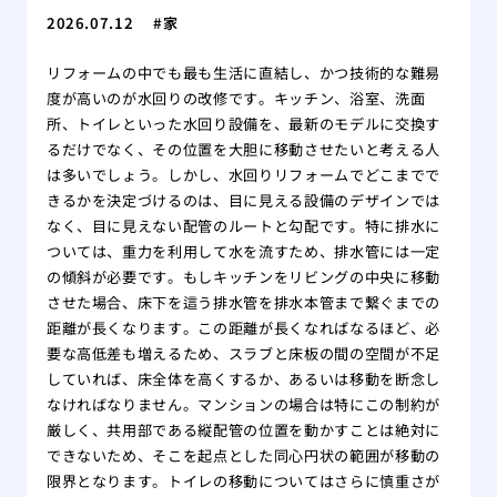
2026.07.12
家
リフォームの中でも最も生活に直結し、かつ技術的な難易
度が高いのが水回りの改修です。キッチン、浴室、洗面
所、トイレといった水回り設備を、最新のモデルに交換す
るだけでなく、その位置を大胆に移動させたいと考える人
は多いでしょう。しかし、水回りリフォームでどこまでで
きるかを決定づけるのは、目に見える設備のデザインでは
なく、目に見えない配管のルートと勾配です。特に排水に
ついては、重力を利用して水を流すため、排水管には一定
の傾斜が必要です。もしキッチンをリビングの中央に移動
させた場合、床下を這う排水管を排水本管まで繋ぐまでの
距離が長くなります。この距離が長くなればなるほど、必
要な高低差も増えるため、スラブと床板の間の空間が不足
していれば、床全体を高くするか、あるいは移動を断念し
なければなりません。マンションの場合は特にこの制約が
厳しく、共用部である縦配管の位置を動かすことは絶対に
できないため、そこを起点とした同心円状の範囲が移動の
限界となります。トイレの移動についてはさらに慎重さが