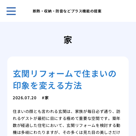
断熱・収納・防音などプラス機能の提案
ホー
怪我
家
に外
キッ
や電
私が
玄関リフォームで住まいの
張り
挑戦
印象を変える方法
張り
畳か
2026.07.20
家
ォー
徹底
住まいの顔とも言われる玄関は、家族が毎日必ず通り、訪
お風
れるゲストが最初に目にする極めて重要な空間です。築年
うな
数が経過した住宅において、玄関リフォームを検討する動
い問
機は多岐にわたりますが、その多くは見た目の美しさだけ